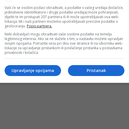
Vaši će se osobni podaci obrađivati, a podatke s vašeg uređaja (kolačiće,
jedinstvene identifikatore i druge podatke uređaja) može pohranjivati,
dijeliti te im pristupati 207 partnera ili ih može upotrebljavati ova web-
lokacija. Mi i naši partneri možemo upotrebljavati precizne podatke o
geolociranju.
Popis partnera.
Neki dobavljači mogu obrađivati vaše osobne podatke na temelju
legitimnog interesa. Ako se ne slažete s tim, u nastavku možete upravljati
svojim opcijama. Potražite vezu pri dnu ove stranice ili na izborniku web-
lokacije za upravljanje pristankom ili povlačenje pristanka u postavkama
privatnosti i kolačića.
Upravljanje opcijama
Pristanak