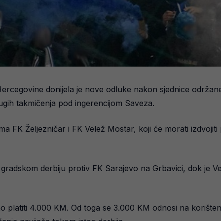
Hercegovine donijela je nove odluke nakon sjednice održane 1
drugih takmičenja pod ingerencijom Saveza.
ma FK Željezničar i FK Velež Mostar, koji će morati izdvoji
 gradskom derbiju protiv FK Sarajevo na Grbavici, dok je V
no platiti 4.000 KM. Od toga se 3.000 KM odnosi na korišten