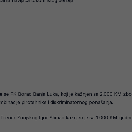
anja navijača tokom istog derbija.
 se FK Borac Banja Luka, koji je kažnjen sa 2.000 KM zbog
nacije pirotehnike i diskriminatornog ponašanja.
nce. Trener Zrinjskog Igor Štimac kažnjen je sa 1.000 KM i 