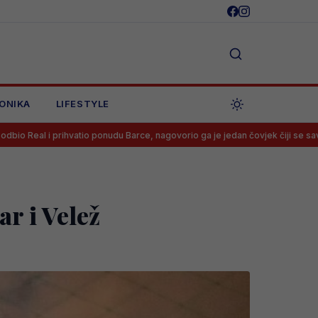
ONIKA
LIFESTYLE
tio ponudu Barce, nagovorio ga je jedan čovjek čiji se savjet mora slušati
ar i Velež