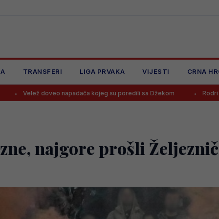
JA
TRANSFERI
LIGA PRVAKA
VIJESTI
CRNA HR
o napadača kojeg su poredili sa Džekom
Rodri odbio Real i prihva
zne, najgore prošli Željeznič