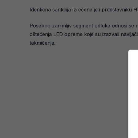
Identična sankcija izrečena je i predstavniku 
Posebno zanimljiv segment odluka odnosi se n
oštećenja LED opreme koje su izazvali navijači.
takmičenja.