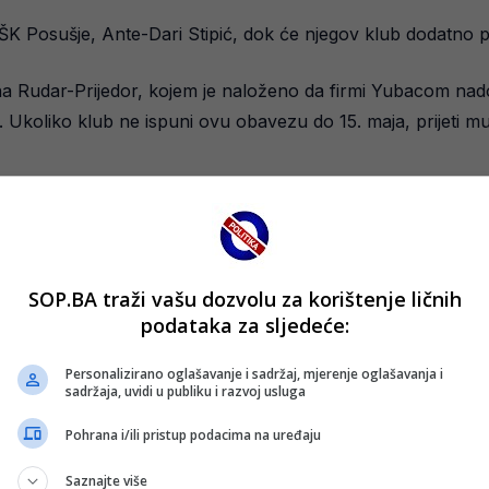
HŠK Posušje, Ante-Dari Stipić, dok će njegov klub dodatno p
a Rudar-Prijedor, kojem je naloženo da firmi Yubacom nad
 Ukoliko klub ne ispuni ovu obavezu do 15. maja, prijeti mu 
SOP.BA traži vašu dozvolu za korištenje ličnih
podataka za sljedeće:
Personalizirano oglašavanje i sadržaj, mjerenje oglašavanja i
sadržaja, uvidi u publiku i razvoj usluga
Pohrana i/ili pristup podacima na uređaju
Saznajte više