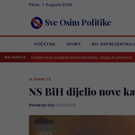
Skip
Petak, 7. Augusta 2026.
to
content
Sve Osim Politike
POČETNA
SPORT
BH. REPREZENTACI
 traže novu pobjedu na Eurobasketu, osiguran prijenos!
Velež dove
NAJNOVIJE
ISTAKNUTE
NS BiH dijelio nove ka
Redakcija Sop
·
24/04/2026