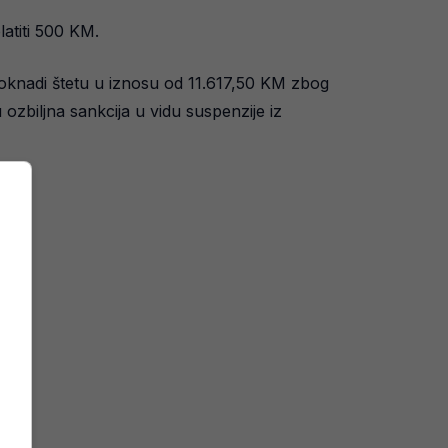
latiti 500 KM.
oknadi štetu u iznosu od 11.617,50 KM zbog
ozbiljna sankcija u vidu suspenzije iz