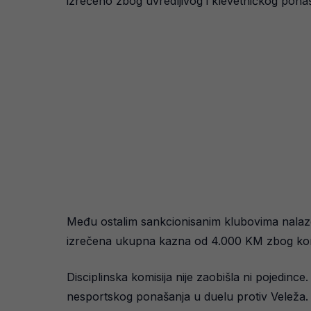
izrečeno zbog uvredljivog i klevetničkog ponaš
Među ostalim sankcionisanim klubovima nalaze
izrečena ukupna kazna od 4.000 KM zbog kombi
Disciplinska komisija nije zaobišla ni pojedi
nesportskog ponašanja u duelu protiv Veleža.