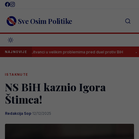
Skip
to
content
Sve Osim Politike
Litvanci u velikim problemima pred duel protiv BiH
Strijelac 
NAJNOVIJE
ISTAKNUTE
NS BiH kaznio Igora
Štimca!
Redakcija Sop
·
12/12/2025