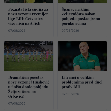
Poznata lista sudija za
Španac na klupi
novu sezonu Premijer
Željezničara nakon
lige BiH: Četvorica
pobjede poslao jasnu
više nisu na A listi
poruku svima
07/08/2026
07/08/2026
Dramatičan početak
Litvanci u velikim
nove sezone! Husković
problemima pred duel
u finišu donio pobjedu
protiv BiH
Željezničaru na
07/08/2026
Grbavici!
07/08/2026