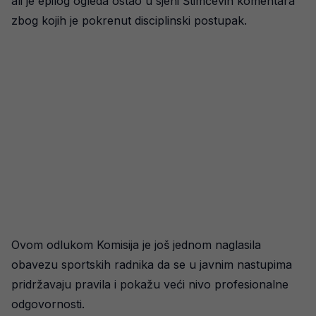
ali je epilog ogleda ostao u sjeni Štimčevih komentara
zbog kojih je pokrenut disciplinski postupak.
Ovom odlukom Komisija je još jednom naglasila
obavezu sportskih radnika da se u javnim nastupima
pridržavaju pravila i pokažu veći nivo profesionalne
odgovornosti.