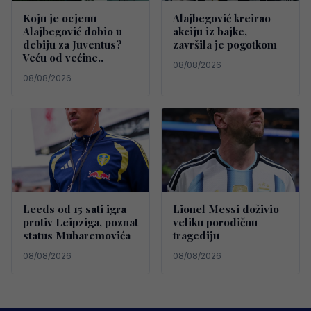
Koju je ocjenu
Alajbegović kreirao
Alajbegović dobio u
akciju iz bajke,
debiju za Juventus?
završila je pogotkom
Veću od većine..
08/08/2026
08/08/2026
Leeds od 15 sati igra
Lionel Messi doživio
protiv Leipziga, poznat
veliku porodičnu
status Muharemovića
tragediju
08/08/2026
08/08/2026