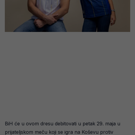
BiH će u ovom dresu debitovati u petak 29. maja u
prijateljskom meču koji se igra na Koševu protiv