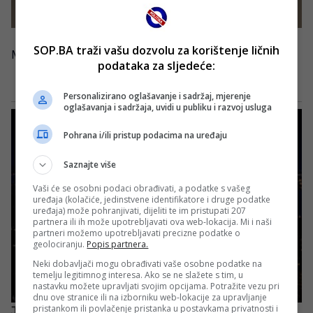
SOP.BA traži vašu dozvolu za korištenje ličnih
MeridianSportBH
podataka za sljedeće:
Personalizirano oglašavanje i sadržaj, mjerenje
oglašavanja i sadržaja, uvidi u publiku i razvoj usluga
Pohrana i/ili pristup podacima na uređaju
Saznajte više
Vaši će se osobni podaci obrađivati, a podatke s vašeg
uređaja (kolačiće, jedinstvene identifikatore i druge podatke
uređaja) može pohranjivati, dijeliti te im pristupati 207
partnera ili ih može upotrebljavati ova web-lokacija. Mi i naši
partneri možemo upotrebljavati precizne podatke o
geolociranju.
Popis partnera.
Neki dobavljači mogu obrađivati vaše osobne podatke na
temelju legitimnog interesa. Ako se ne slažete s tim, u
nastavku možete upravljati svojim opcijama. Potražite vezu pri
dnu ove stranice ili na izborniku web-lokacije za upravljanje
pristankom ili povlačenje pristanka u postavkama privatnosti i