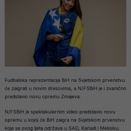
Fudbalska reprezentacija BiH na Svjetskom prvenstvu
će zaigrati u novim dresovima, a N/FSBiH je i zvanično
predstavio novu opremu Zmajeva.
N/FSBiH je spektakularnim video predstavio novu
opremu u kojoj će BiH zaigra na Svjetskom prvenstvu
koje se ovog ljeta održava u SAD, Kanadi i Meksiku.