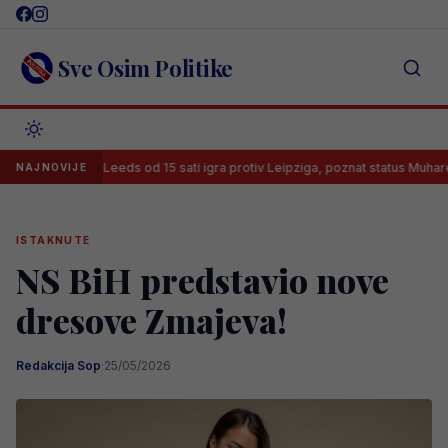
Skip
to
content
Sve Osim Politike
Leeds od 15 sati igra protiv Leipziga, poznat status Muharemovića
NAJNOVIJE
ISTAKNUTE
NS BiH predstavio nove
dresove Zmajeva!
Redakcija Sop
·
25/05/2026