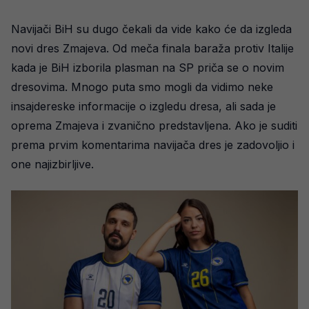
Navijači BiH su dugo čekali da vide kako će da izgleda
novi dres Zmajeva. Od meča finala baraža protiv Italije
kada je BiH izborila plasman na SP priča se o novim
dresovima. Mnogo puta smo mogli da vidimo neke
insajdereske informacije o izgledu dresa, ali sada je
oprema Zmajeva i zvanično predstavljena. Ako je suditi
prema prvim komentarima navijača dres je zadovoljio i
one najizbirljive.