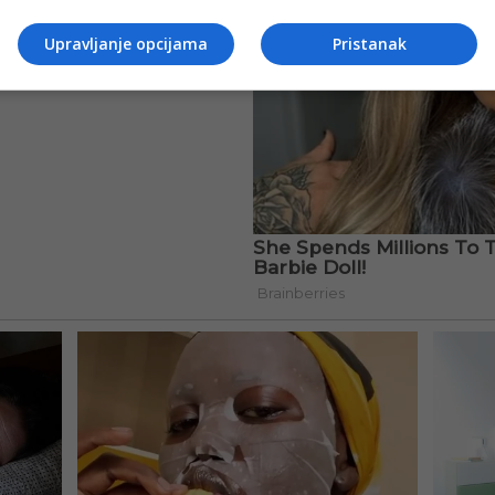
Upravljanje opcijama
Pristanak