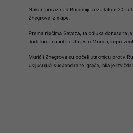
Nakon poraza od Rumunije rezultatom 3:0 u Ligi
Zhegrove iz ekipe.
Prema riječima Saveza, ta odluka donesena je u
dodatno razmotriti. Umjesto Murića, reprezenta
Murić i Zhegrova su počeli utakmicu protiv R
uključujući suspendirane igrače, bila je izviž