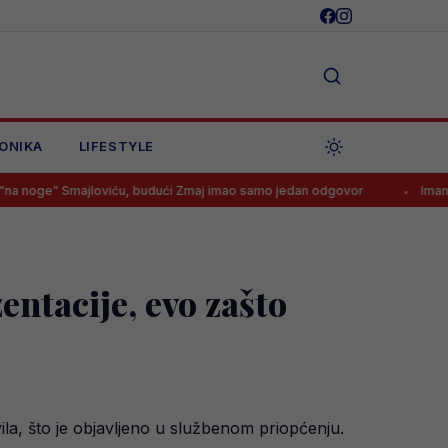
ONIKA
LIFESTYLE
majloviću, budući Zmaj imao samo jedan odgovor
Imamo transfer l
entacije, evo zašto
ila, što je objavljeno u službenom priopćenju.