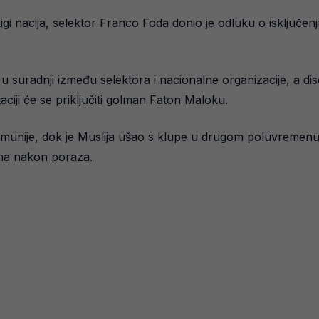
 nacija, selektor Franco Foda donio je odluku o isključenj
 suradnji između selektora i nacionalne organizacije, a di
ciji će se priključiti golman Faton Maloku.
umunije, dok je Muslija ušao s klupe u drugom poluvremen
dana nakon poraza.