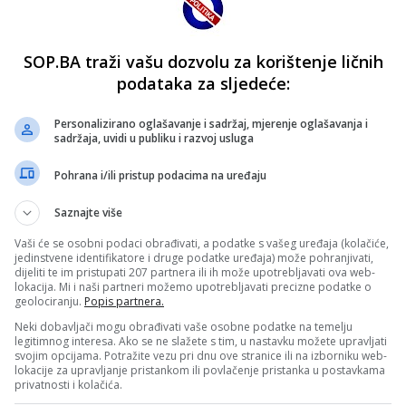
SOP.BA traži vašu dozvolu za korištenje ličnih
podataka za sljedeće:
Personalizirano oglašavanje i sadržaj, mjerenje oglašavanja i
sadržaja, uvidi u publiku i razvoj usluga
Pohrana i/ili pristup podacima na uređaju
Saznajte više
Vaši će se osobni podaci obrađivati, a podatke s vašeg uređaja (kolačiće,
jedinstvene identifikatore i druge podatke uređaja) može pohranjivati,
dijeliti te im pristupati 207 partnera ili ih može upotrebljavati ova web-
lokacija. Mi i naši partneri možemo upotrebljavati precizne podatke o
geolociranju.
Popis partnera.
Neki dobavljači mogu obrađivati vaše osobne podatke na temelju
legitimnog interesa. Ako se ne slažete s tim, u nastavku možete upravljati
svojim opcijama. Potražite vezu pri dnu ove stranice ili na izborniku web-
lokacije za upravljanje pristankom ili povlačenje pristanka u postavkama
privatnosti i kolačića.