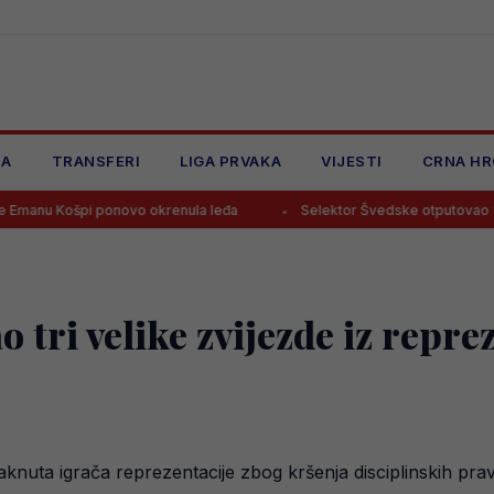
JA
TRANSFERI
LIGA PRVAKA
VIJESTI
CRNA HR
pi ponovo okrenula leđa
Selektor Švedske otputovao “na noge” S
tri velike zvijezde iz reprez
knuta igrača reprezentacije zbog kršenja disciplinskih prav