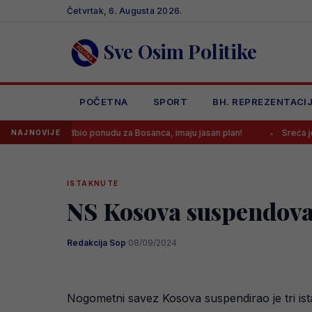
Skip
Četvrtak, 6. Augusta 2026.
to
content
Sve Osim Politike
POČETNA
SPORT
BH. REPREZENTACI
us odbio ponudu za Bosanca, imaju jasan plan!
Sreća je Emanu Koš
NAJNOVIJE
ISTAKNUTE
NS Kosova suspendovao 
Redakcija Sop
·
08/09/2024
Nogometni savez Kosova suspendirao je tri ista