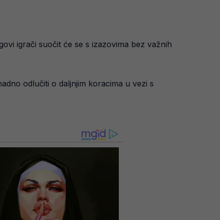
govi igrači suočit će se s izazovima bez važnih
dno odlučiti o daljnjim koracima u vezi s