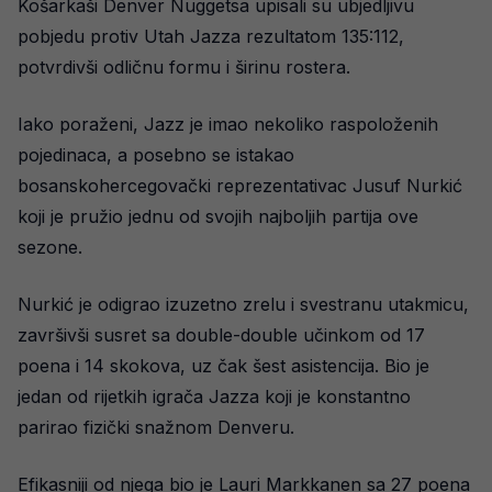
Košarkaši Denver Nuggetsa upisali su ubjedljivu
pobjedu protiv Utah Jazza rezultatom 135:112,
potvrdivši odličnu formu i širinu rostera.
Iako poraženi, Jazz je imao nekoliko raspoloženih
pojedinaca, a posebno se istakao
bosanskohercegovački reprezentativac Jusuf Nurkić
koji je pružio jednu od svojih najboljih partija ove
sezone.
Nurkić je odigrao izuzetno zrelu i svestranu utakmicu,
završivši susret sa double-double učinkom od 17
poena i 14 skokova, uz čak šest asistencija. Bio je
jedan od rijetkih igrača Jazza koji je konstantno
parirao fizički snažnom Denveru.
Efikasniji od njega bio je Lauri Markkanen sa 27 poena