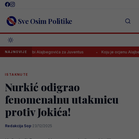
Skip
to
content
Sve Osim Politike
ebi Alajbegovića za Juventus
Koju je ocjenu Alajbegović dobio u d
NAJNOVIJE
ISTAKNUTE
Nurkić odigrao
fenomenalnu utakmicu
protiv Jokića!
Redakcija Sop
·
23/12/2025