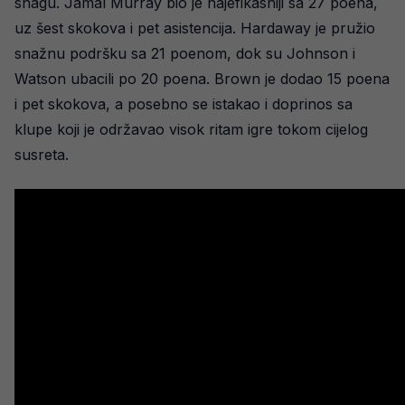
snagu. Jamal Murray bio je najefikasniji sa 27 poena,
uz šest skokova i pet asistencija. Hardaway je pružio
snažnu podršku sa 21 poenom, dok su Johnson i
Watson ubacili po 20 poena. Brown je dodao 15 poena
i pet skokova, a posebno se istakao i doprinos sa
klupe koji je održavao visok ritam igre tokom cijelog
susreta.