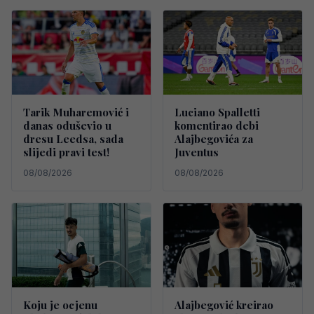
Tarik Muharemović i
Luciano Spalletti
danas oduševio u
komentirao debi
dresu Leedsa, sada
Alajbegovića za
slijedi pravi test!
Juventus
08/08/2026
08/08/2026
Koju je ocjenu
Alajbegović kreirao