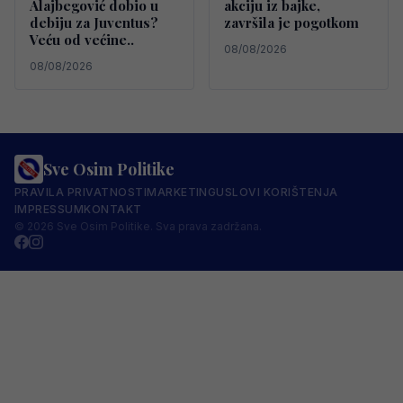
Alajbegović dobio u
akciju iz bajke,
debiju za Juventus?
završila je pogotkom
Veću od većine..
08/08/2026
08/08/2026
Sve Osim Politike
PRAVILA PRIVATNOSTI
MARKETING
USLOVI KORIŠTENJA
IMPRESSUM
KONTAKT
© 2026 Sve Osim Politike. Sva prava zadržana.