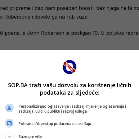
ed pripreme i dao nam poseban boost i bez njega ne bi mogl
ulo Robersona i dovelo ga na rub suza.
a 20 poena, a John Roberson je postigao 19. U poljskoj repre
Turske, piše Klix.
SOP.BA traži vašu dozvolu za korištenje ličnih
podataka za sljedeće:
Personalizirano oglašavanje i sadržaj, mjerenje oglašavanja i
sadržaja, uvidi u publiku i razvoj usluga
Pohrana i/ili pristup podacima na uređaju
Saznajte više