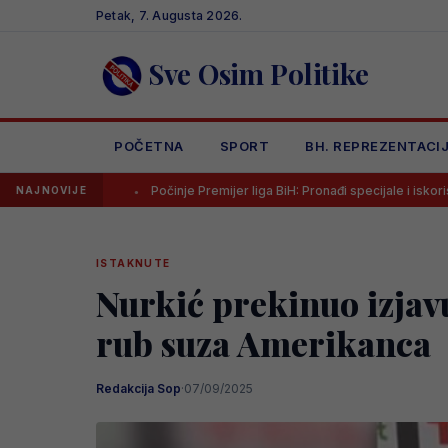
Skip
Petak, 7. Augusta 2026.
to
content
Sve Osim Politike
POČETNA
SPORT
BH. REPREZENTACI
Počinje Premijer liga BiH: Pronađi specijale i iskoristi jedinstvenu pon
NAJNOVIJE
ISTAKNUTE
Nurkić prekinuo izjavu
rub suza Amerikanca
Redakcija Sop
·
07/09/2025