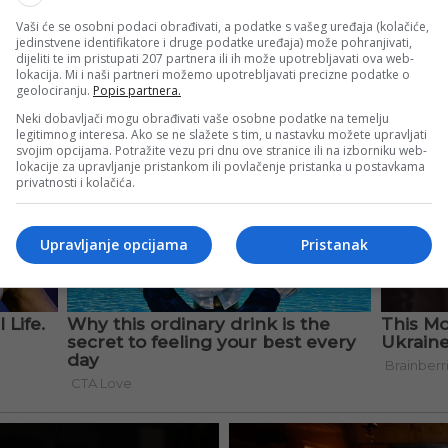
Vaši će se osobni podaci obrađivati, a podatke s vašeg uređaja (kolačiće,
jedinstvene identifikatore i druge podatke uređaja) može pohranjivati,
dijeliti te im pristupati 207 partnera ili ih može upotrebljavati ova web-
lokacija. Mi i naši partneri možemo upotrebljavati precizne podatke o
geolociranju.
Popis partnera.
Neki dobavljači mogu obrađivati vaše osobne podatke na temelju
legitimnog interesa. Ako se ne slažete s tim, u nastavku možete upravljati
svojim opcijama. Potražite vezu pri dnu ove stranice ili na izborniku web-
lokacije za upravljanje pristankom ili povlačenje pristanka u postavkama
privatnosti i kolačića.
Upravljanje opcijama
Pristanak