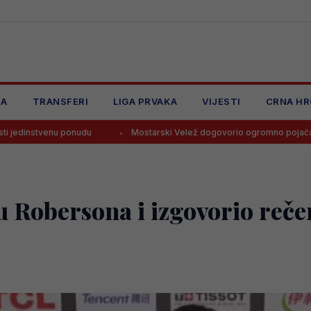
JA
TRANSFERI
LIGA PRVAKA
VIJESTI
CRNA HR
udu
Mostarski Velež dogovorio ogromno pojačanje
Navija
 Robersona i izgovorio rečen