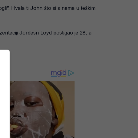
i”. Hvala ti John što si s nama u teškim
zentaciji Jordasn Loyd postigao je 28, a