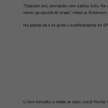
“Osjećam bol, povrijedio sam zadnju ložu. Ne zna
nismo ga ispunili do kraja”, rekao je Roberson.
Na pitanje da li će igrati u kvalifikacijama za 
U tom trenutku u kadar je ušao Jusuf Nurkić 