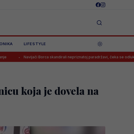
ONIKA
LIFESTYLE
či Borca skandirali nepriznatoj paradržavi, čeka se odluka UEFA?
B
icu koja je dovela na