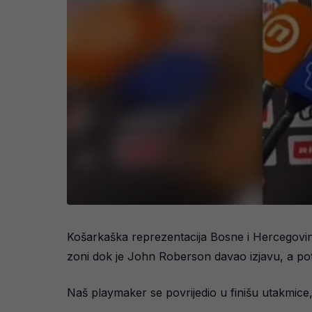
Košarkaška reprezentacija Bosne i Hercegovine
zoni dok je John Roberson davao izjavu, a po
Naš playmaker se povrijedio u finišu utakmic