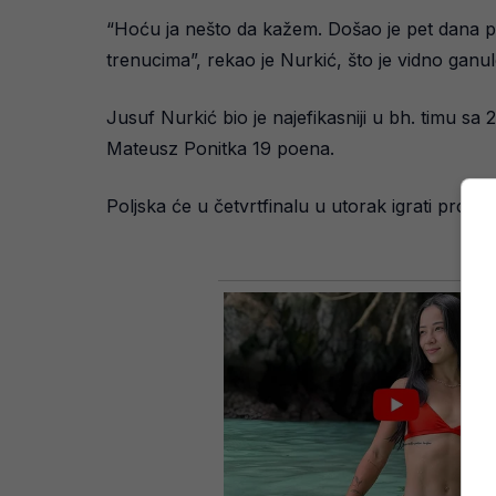
“Hoću ja nešto da kažem. Došao je pet dana pr
trenucima”, rekao je Nurkić, što je vidno gan
Jusuf Nurkić bio je najefikasniji u bh. timu s
Mateusz Ponitka 19 poena.
Poljska će u četvrtfinalu u utorak igrati protiv 