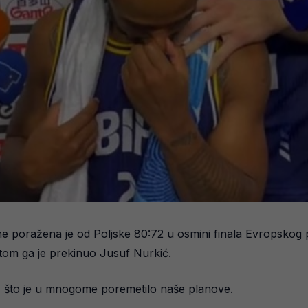
 poražena je od Poljske 80:72 u osmini finala Evropskog prv
tom ga je prekinuo Jusuf Nurkić.
e, što je u mnogome poremetilo naše planove.