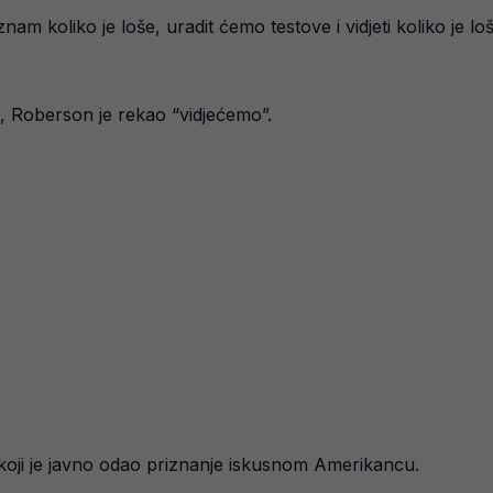
m koliko je loše, uradit ćemo testove i vidjeti koliko je loš
SP, Roberson je rekao “vidjećemo”.
koji je javno odao priznanje iskusnom Amerikancu.