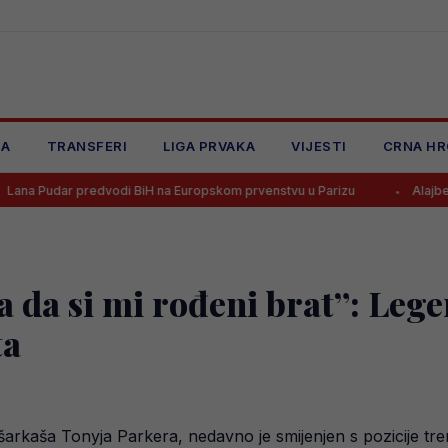
JA
TRANSFERI
LIGA PRVAKA
VIJESTI
CRNA HR
predvodi BiH na Europskom prvenstvu u Parizu
Alajbegović dobio b
ma da si mi rođeni brat”: Le
ta
šarkaša Tonyja Parkera, nedavno je smijenjen s pozicije tre