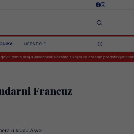
ONIKA
LIFESTYLE
roj u Juventusu: Poznato s kojim će dresom predstavljati Staru damu
gendarni Francuz
nera u klubu Asvel.