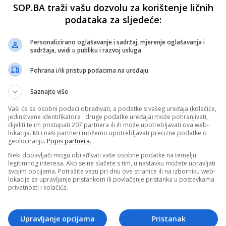
SOP.BA traži vašu dozvolu za korištenje ličnih
podataka za sljedeće:
Personalizirano oglašavanje i sadržaj, mjerenje oglašavanja i
sadržaja, uvidi u publiku i razvoj usluga
Pohrana i/ili pristup podacima na uređaju
Saznajte više
Vaši će se osobni podaci obrađivati, a podatke s vašeg uređaja (kolačiće,
jedinstvene identifikatore i druge podatke uređaja) može pohranjivati,
dijeliti te im pristupati 207 partnera ili ih može upotrebljavati ova web-
lokacija. Mi i naši partneri možemo upotrebljavati precizne podatke o
geolociranju.
Popis partnera.
Neki dobavljači mogu obrađivati vaše osobne podatke na temelju
legitimnog interesa. Ako se ne slažete s tim, u nastavku možete upravljati
svojim opcijama. Potražite vezu pri dnu ove stranice ili na izborniku web-
lokacije za upravljanje pristankom ili povlačenje pristanka u postavkama
privatnosti i kolačića.
Upravljanje opcijama
Pristanak