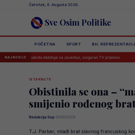
Skip
Četvrtak, 6. Augusta 2026.
to
content
Sve Osim Politike
POČETNA
SPORT
BH. REPREZENTACI
ć u subotu debituje za Juventus, osiguran TV prijenos
Lana Pudar 
NAJNOVIJE
ISTAKNUTE
Obistinila se ona – “
smijenio rođenog bra
Redakcija Sop
·
20/10/2023
T.J. Parker, mlađi brat slavnog francuskog ko