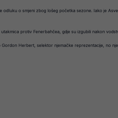
nio je odluku o smjeni zbog lošeg početka sezone. Iako je Asve
a utakmica protiv Fenerbahčea, gdje su izgubili nakon vodstv
o Gordon Herbert, selektor njemačke reprezentacije, no nje