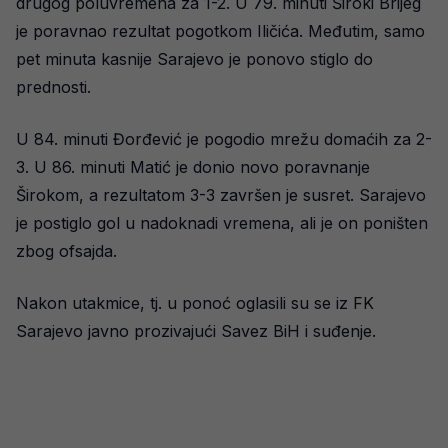
drugog poluvremena za 1-2. U 79. minuti Široki Brijeg
je poravnao rezultat pogotkom Iličića. Međutim, samo
pet minuta kasnije Sarajevo je ponovo stiglo do
prednosti.
U 84. minuti Đorđević je pogodio mrežu domaćih za 2-
3. U 86. minuti Matić je donio novo poravnanje
Širokom, a rezultatom 3-3 završen je susret. Sarajevo
je postiglo gol u nadoknadi vremena, ali je on poništen
zbog ofsajda.
Nakon utakmice, tj. u ponoć oglasili su se iz FK
Sarajevo javno prozivajući Savez BiH i suđenje.