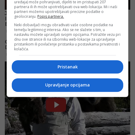
uređaja) može pohranjivati, dijeliti te im pristupati 207
partnera ili ih može upotrebljavati ova web-lokacija. Mi i naši
partneri možemo upotrebljavati precizne podatke o
geolociranju.
Popis partnera.
Neki dobavljači mogu obrađivati vaše osobne podatke na
temelju legitimnog interesa. Ako se ne slažete s tim, u
nastavku možete upravljati svojim opcijama. Potražite vezu pri
dnu ove stranice ili na izborniku web-lokacije za upravljanje
pristankom ili povlačenje pristanka u postavkama privatnosti i
kolačića.
Pristanak
Upravljanje opcijama