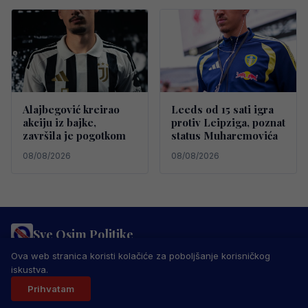
Alajbegović kreirao
Leeds od 15 sati igra
akciju iz bajke,
protiv Leipziga, poznat
završila je pogotkom
status Muharemovića
08/08/2026
08/08/2026
Sve Osim Politike
PRAVILA PRIVATNOSTI
MARKETING
USLOVI KORIŠTENJA
Ova web stranica koristi kolačiće za poboljšanje korisničkog
IMPRESSUM
KONTAKT
iskustva.
© 2026 Sve Osim Politike. Sva prava zadržana.
Prihvatam