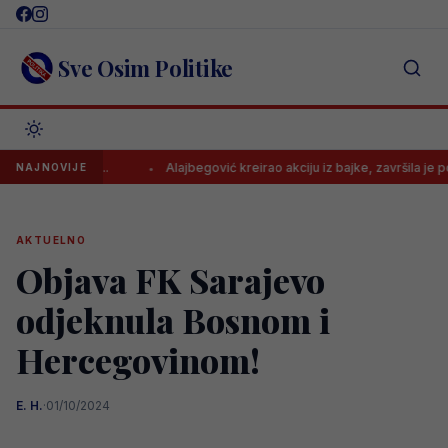
Skip
to
content
Sve Osim Politike
d većine..
Alajbegović kreirao akciju iz bajke, završila je pogotkom
NAJNOVIJE
AKTUELNO
Objava FK Sarajevo
odjeknula Bosnom i
Hercegovinom!
E. H.
·
01/10/2024