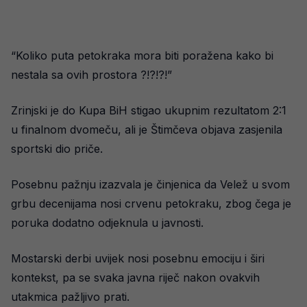
“Koliko puta petokraka mora biti poražena kako bi
nestala sa ovih prostora ?!?!?!”
Zrinjski je do Kupa BiH stigao ukupnim rezultatom 2:1
u finalnom dvomeču, ali je Štimčeva objava zasjenila
sportski dio priče.
Posebnu pažnju izazvala je činjenica da Velež u svom
grbu decenijama nosi crvenu petokraku, zbog čega je
poruka dodatno odjeknula u javnosti.
Mostarski derbi uvijek nosi posebnu emociju i širi
kontekst, pa se svaka javna riječ nakon ovakvih
utakmica pažljivo prati.