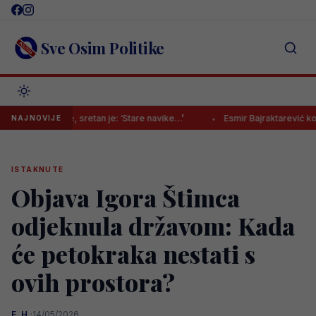
Skip
to
content
Sve Osim Politike
mice, sretan je: ‘Stare navike…’
Esmir Bajraktarević konačno pravi 
NAJNOVIJE
ISTAKNUTE
Objava Igora Štimca
odjeknula državom: Kada
će petokraka nestati s
ovih prostora?
E. H.
·
14/05/2026