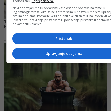
geolociranju.
Popis partnera.
Neki dobavljači mogu obrađivati vaše osobne podatke na temelju
legitimnog interesa. Ako se ne slažete s tim, u nastavku možete upravlj
svojim opcijama. Potražite vezu pri dnu ove stranice ili na izborniku w
lokacije za upravljanje pristankom ili povlačenje pristanka u postavk
privatnosti i kolačića.
Pristanak
Upravljanje opcijama