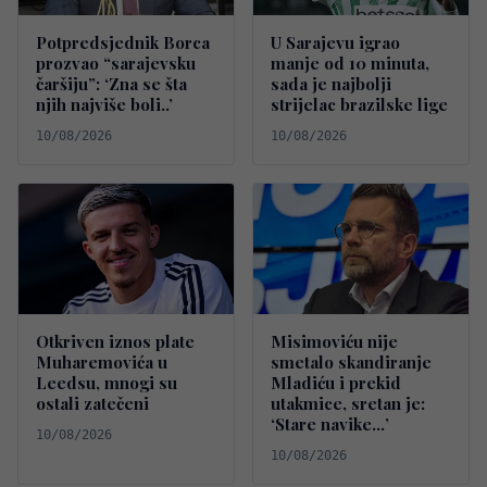
Potpredsjednik Borca
U Sarajevu igrao
prozvao “sarajevsku
manje od 10 minuta,
čaršiju”: ‘Zna se šta
sada je najbolji
njih najviše boli..’
strijelac brazilske lige
10/08/2026
10/08/2026
Otkriven iznos plate
Misimoviću nije
Muharemovića u
smetalo skandiranje
Leedsu, mnogi su
Mladiću i prekid
ostali zatečeni
utakmice, sretan je:
‘Stare navike…’
10/08/2026
10/08/2026