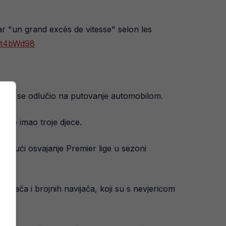
r "un grand excès de vitesse" selon les
ikit4bWd98
a, pa se odlučio na putovanje automobilom.
 je imao troje djece.
jučujući osvajanje Premier lige u sezoni
grača i brojnih navijača, koji su s nevjericom