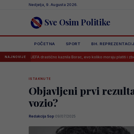
Skip
Nedjelja, 9. Augusta 2026.
to
content
Sve Osim Politike
POČETNA
SPORT
BH. REPREZENTACI
A drastično kaznila Borac, evo koliko moraju platiti i zbog čega
Ben
NAJNOVIJE
ISTAKNUTE
Objavljeni prvi rezulta
vozio?
Redakcija Sop
·
09/07/2025