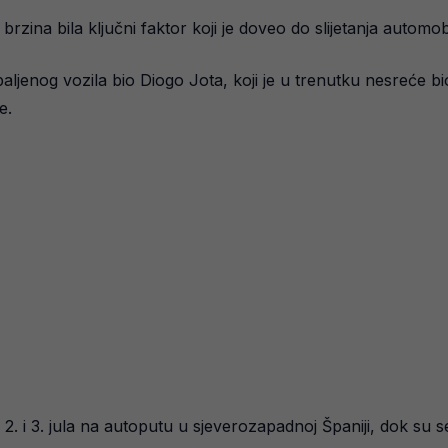
zina bila ključni faktor koji je doveo do slijetanja automo
paljenog vozila bio Diogo Jota, koji je u trenutku nesreće b
e.
. i 3. jula na autoputu u sjeverozapadnoj Španiji, dok su se