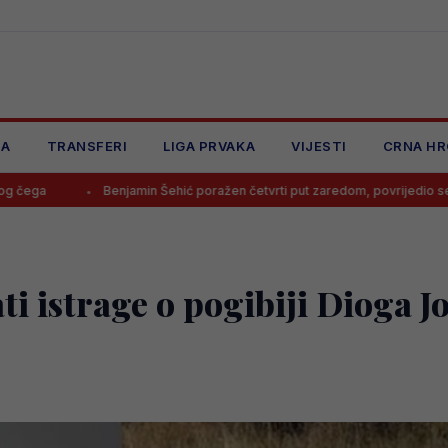
JA
TRANSFERI
LIGA PRVAKA
VIJESTI
CRNA HR
jamin Šehić poražen četvrti put zaredom, povrijedio se u prvoj rundi
ti istrage o pogibiji Dioga Jo