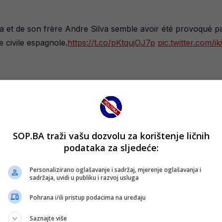
a et de son frère Andre Silva semble avoir été provoqué pa
 civile espagnole.
https://t.co/pKtqujOJ7p
pic.twitter.com/
avjetovano da izbjegava letenje zbog nedavne operacije pluć
nakon Jotine svadbe sa dugogodišnjom partnericom, s kojom
SOP.BA traži vašu dozvolu za korištenje ličnih
ol, gdje je Jota bio ključna figura u uspjesima “Redsa”, ukl
podataka za sljedeće:
Personalizirano oglašavanje i sadržaj, mjerenje oglašavanja i
sadržaja, uvidi u publiku i razvoj usluga
ru, nedaleko od Porta, u prisustvu porodice, prijatelja, sai
Pohrana i/ili pristup podacima na uređaju
agediju.
Saznajte više