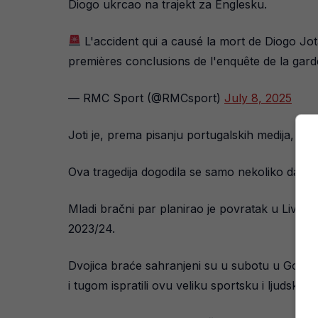
Diogo ukrcao na trajekt za Englesku.
L'accident qui a causé la mort de Diogo Jot
premières conclusions de l'enquête de la garde
— RMC Sport (@RMCsport)
July 8, 2025
Joti je, prema pisanju portugalskih medija, s
Ova tragedija dogodila se samo nekoliko dana 
Mladi bračni par planirao je povratak u Liverpo
2023/24.
Dvojica braće sahranjeni su u subotu u Gondoma
i tugom ispratili ovu veliku sportsku i ljudsku tr