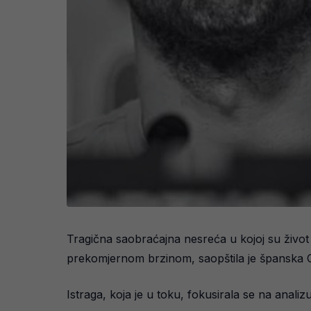
Tragična saobraćajna nesreća u kojoj su život 
prekomjernom brzinom, saopštila je španska Ci
Istraga, koja je u toku, fokusirala se na anali