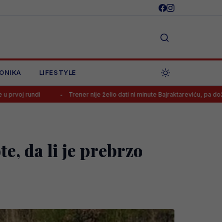
ONIKA
LIFESTYLE
Trener nije želio dati ni minute Bajraktareviću, pa doživio šok u finišu uta
te, da li je prebrzo