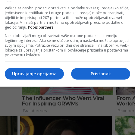
 sućuti i oproštaja pristižu iz svih krajeva svijeta. Klubovi, bi
Vaši će se osobni podaci obrađivati, a podatke s vašeg uređaja (kolačiće,
 sportista, važio za jednog od najomiljenijih fudbalera svoje 
jedinstvene identifikatore i druge podatke uređaja) može pohranjivati,
dijeliti te im pristupati 207 partnera ili ih može upotrebljavati ova web-
lokacija. Mi i naši partneri možemo upotrebljavati precizne podatke o
geolociranju.
Popis partnera.
Neki dobavljači mogu obrađivati vaše osobne podatke na temelju
legitimnog interesa. Ako se ne slažete s tim, u nastavku možete upravljati
svojim opcijama. Potražite vezu pri dnu ove stranice ili na izborniku web-
lokacije za upravljanje pristankom ili povlačenje pristanka u postavkama
privatnosti i kolačića.
Upravljanje opcijama
Pristanak