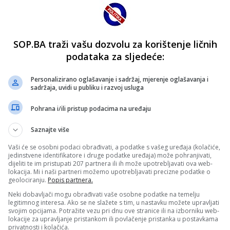
SOP.BA traži vašu dozvolu za korištenje ličnih
podataka za sljedeće:
Personalizirano oglašavanje i sadržaj, mjerenje oglašavanja i
sadržaja, uvidi u publiku i razvoj usluga
Pohrana i/ili pristup podacima na uređaju
Saznajte više
Vaši će se osobni podaci obrađivati, a podatke s vašeg uređaja (kolačiće,
jedinstvene identifikatore i druge podatke uređaja) može pohranjivati,
dijeliti te im pristupati 207 partnera ili ih može upotrebljavati ova web-
lokacija. Mi i naši partneri možemo upotrebljavati precizne podatke o
geolociranju.
Popis partnera.
Neki dobavljači mogu obrađivati vaše osobne podatke na temelju
legitimnog interesa. Ako se ne slažete s tim, u nastavku možete upravljati
svojim opcijama. Potražite vezu pri dnu ove stranice ili na izborniku web-
lokacije za upravljanje pristankom ili povlačenje pristanka u postavkama
privatnosti i kolačića.