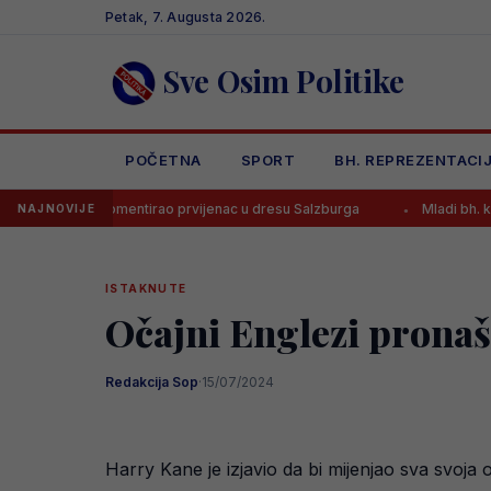
Skip
Petak, 7. Augusta 2026.
to
content
Sve Osim Politike
POČETNA
SPORT
BH. REPREZENTACI
 komentirao prvijenac u dresu Salzburga
Mladi bh. košarkaši dana
NAJNOVIJE
ISTAKNUTE
Očajni Englezi pronašl
Redakcija Sop
·
15/07/2024
Harry Kane je izjavio da bi mijenjao sva svoja