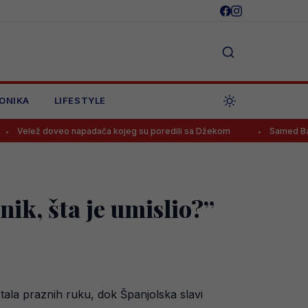
ONIKA
LIFESTYLE
eo napadača kojeg su poredili sa Džekom
Samed Baždar zvanično 
nik, šta je umislio?”
tala praznih ruku, dok Španjolska slavi