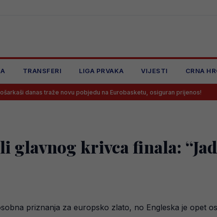
JA
TRANSFERI
LIGA PRVAKA
VIJESTI
CRNA HR
s traže novu pobjedu na Eurobasketu, osiguran prijenos!
Velež dov
i glavnog krivca finala: “Jad
 osobna priznanja za europsko zlato, no Engleska je opet os