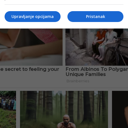
Upravljanje opcijama
Pristanak