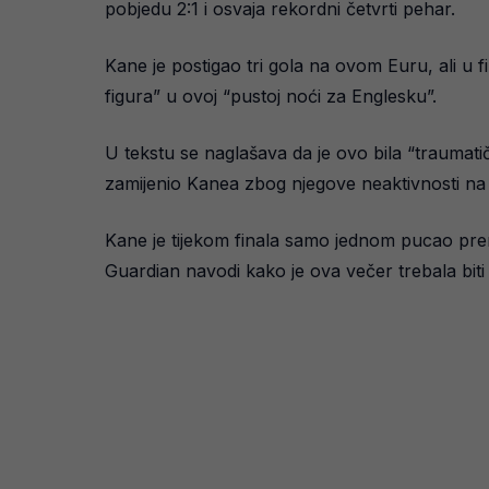
pobjedu 2:1 i osvaja rekordni četvrti pehar.
Kane je postigao tri gola na ovom Euru, ali u f
figura” u ovoj “pustoj noći za Englesku”.
U tekstu se naglašava da je ovo bila “traumati
zamijenio Kanea zbog njegove neaktivnosti na
Kane je tijekom finala samo jednom pucao prema
Guardian navodi kako je ova večer trebala biti k