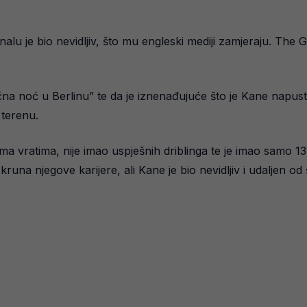
inalu je bio nevidljiv, što mu engleski mediji zamjeraju. The
čna noć u Berlinu” te da je iznenađujuće što je Kane napusti
 terenu.
 vratima, nije imao uspješnih driblinga te je imao samo 13
runa njegove karijere, ali Kane je bio nevidljiv i udaljen od 