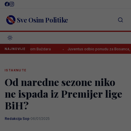
Skip
to
content
Sve Osim Politike
iti prodajom Baždara
Juventus odbio ponudu za Bosanca, imaju jas
NAJNOVIJE
ISTAKNUTE
Od naredne sezone niko
ne ispada iz Premijer lige
BiH?
Redakcija Sop
·
06/01/2025