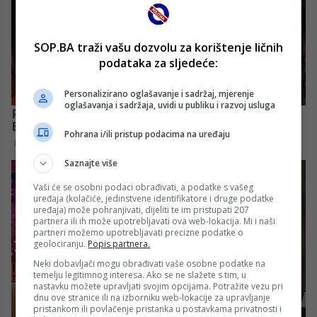
SOP.BA traži vašu dozvolu za korištenje ličnih
podataka za sljedeće:
Personalizirano oglašavanje i sadržaj, mjerenje
oglašavanja i sadržaja, uvidi u publiku i razvoj usluga
Pohrana i/ili pristup podacima na uređaju
Saznajte više
Vaši će se osobni podaci obrađivati, a podatke s vašeg
uređaja (kolačiće, jedinstvene identifikatore i druge podatke
uređaja) može pohranjivati, dijeliti te im pristupati 207
partnera ili ih može upotrebljavati ova web-lokacija. Mi i naši
partneri možemo upotrebljavati precizne podatke o
geolociranju.
Popis partnera.
Neki dobavljači mogu obrađivati vaše osobne podatke na
temelju legitimnog interesa. Ako se ne slažete s tim, u
nastavku možete upravljati svojim opcijama. Potražite vezu pri
dnu ove stranice ili na izborniku web-lokacije za upravljanje
pristankom ili povlačenje pristanka u postavkama privatnosti i