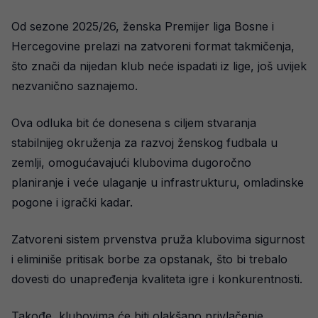
Od sezone 2025/26, ženska Premijer liga Bosne i
Hercegovine prelazi na zatvoreni format takmičenja,
što znači da nijedan klub neće ispadati iz lige, još uvijek
nezvanično saznajemo.
Ova odluka bit će donesena s ciljem stvaranja
stabilnijeg okruženja za razvoj ženskog fudbala u
zemlji, omogućavajući klubovima dugoročno
planiranje i veće ulaganje u infrastrukturu, omladinske
pogone i igrački kadar.
Zatvoreni sistem prvenstva pruža klubovima sigurnost
i eliminiše pritisak borbe za opstanak, što bi trebalo
dovesti do unapređenja kvaliteta igre i konkurentnosti.
Takođe, klubovima će biti olakšano privlačenje