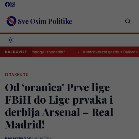
Skip
to
content
Sve Osim Politike
ishod će mnoge iznenaditi?
Kontroverzni gazda s Balkana o Jovi Lu
NAJNOVIJE
ISTAKNUTE
Od ‘oranica’ Prve lige
FBiH do Lige prvaka i
derbija Arsenal – Real
Madrid!
Redakcija Sop
·
08/04/2025