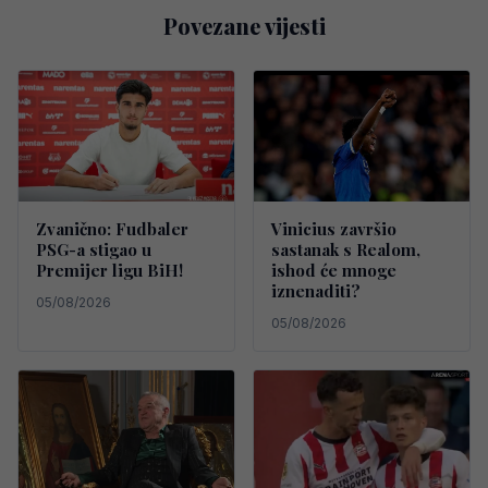
Povezane vijesti
Zvanično: Fudbaler
Vinicius završio
PSG-a stigao u
sastanak s Realom,
Premijer ligu BiH!
ishod će mnoge
iznenaditi?
05/08/2026
05/08/2026