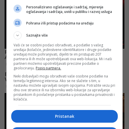
Personalizirano oglašavanje i sadržaj, mjerenje
oglašavanja i sadržaja, uvidi u publiku i razvoj usluga
Pohrana i/ili pristup podacima na uređaju
Saznajte više
Vaši će se osobni podaci obrađivati, a podatke s vašeg
uređaja (kolačiće, jedinstvene identifikatore i druge podatke
uređaja) može pohranjivati, dijeliti te im pristupati 207
partnera ili ih može upotrebljavati ova web-lokacija. Mi i naši
partneri možemo upotrebljavati precizne podatke o
geolociranju.
Popis partnera.
Neki dobavljači mogu obrađivati vaše osobne podatke na
temelju legitimnog interesa. Ako se ne slažete s tim, u
nastavku možete upravljati svojim opcijama. Potražite vezu pri
dnu ove stranice ili na izborniku web-lokacije za upravljanje
pristankom ili povlačenje pristanka u postavkama privatnosti i
kolačića.
Pristanak