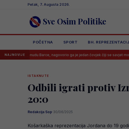
Skip
Petak, 7. Augusta 2026.
to
content
Sve Osim Politike
POČETNA
SPORT
BH. REPREZENTACI
o ponudu Barce, nagovorio ga je jedan čovjek čiji se savjet mora slušati
NAJNOVIJE
ISTAKNUTE
Odbili igrati protiv I
20:0
Redakcija Sop
·
30/06/2025
Košarkaška reprezentacija Jordana do 19 godin