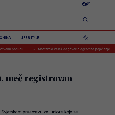
ONIKA
LIFESTYLE
u
Mostarski Velež dogovorio ogromno pojačanje
Navijači
u, meč registrovan
a Svjetskom prvenstvu za juniore koje se