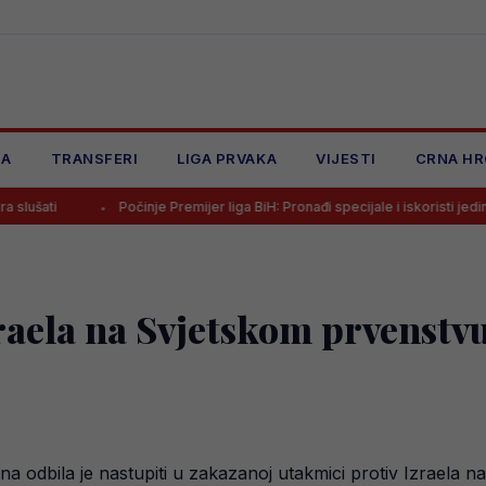
JA
TRANSFERI
LIGA PRVAKA
VIJESTI
CRNA HR
Počinje Premijer liga BiH: Pronađi specijale i iskoristi jedinstvenu ponud
zraela na Svjetskom prvenstv
a odbila je nastupiti u zakazanoj utakmici protiv Izraela n