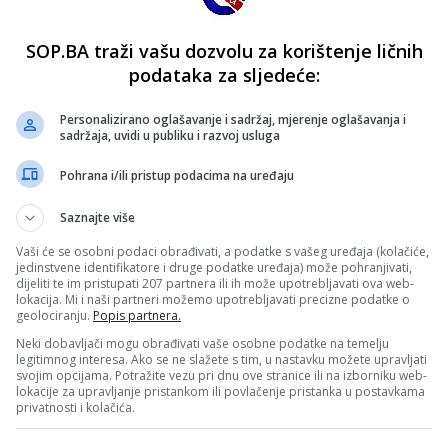
SOP.BA traži vašu dozvolu za korištenje ličnih
podataka za sljedeće:
Personalizirano oglašavanje i sadržaj, mjerenje oglašavanja i
sadržaja, uvidi u publiku i razvoj usluga
Pohrana i/ili pristup podacima na uređaju
Saznajte više
Vaši će se osobni podaci obrađivati, a podatke s vašeg uređaja (kolačiće,
jedinstvene identifikatore i druge podatke uređaja) može pohranjivati,
dijeliti te im pristupati 207 partnera ili ih može upotrebljavati ova web-
lokacija. Mi i naši partneri možemo upotrebljavati precizne podatke o
geolociranju.
Popis partnera.
Neki dobavljači mogu obrađivati vaše osobne podatke na temelju
legitimnog interesa. Ako se ne slažete s tim, u nastavku možete upravljati
svojim opcijama. Potražite vezu pri dnu ove stranice ili na izborniku web-
lokacije za upravljanje pristankom ili povlačenje pristanka u postavkama
privatnosti i kolačića.