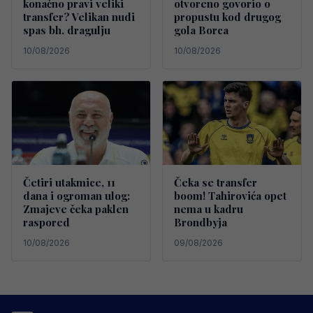
konačno pravi veliki
otvoreno govorio o
transfer? Velikan nudi
propustu kod drugog
spas bh. dragulju
gola Borca
10/08/2026
10/08/2026
Četiri utakmice, 11
Čeka se transfer
dana i ogroman ulog:
boom! Tahirovića opet
Zmajeve čeka paklen
nema u kadru
raspored
Brondbyja
10/08/2026
09/08/2026