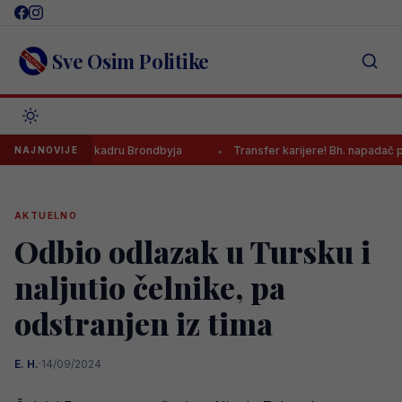
Skip
to
content
Sve Osim Politike
t nema u kadru Brondbyja
Transfer karijere! Bh. napadač potpisao z
NAJNOVIJE
AKTUELNO
Odbio odlazak u Tursku i
naljutio čelnike, pa
odstranjen iz tima
E. H.
·
14/09/2024