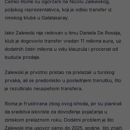
Čelnici Rome su ogorčeni na Nicolu Zalewskog,
poljskog reprezentativca, koji je odbio transfer iz
rimskog kluba u Galatasaray.
Iako Zalewski nije redovan u timu Daniela De Rossija,
klub je dogovorio transfer vredan 11 miliona eura, uz
dodatnih četiri miliona u vidu klauzula i procenat od
buduće prodaje.
Zalewski je prvotno pristao na prelazak u turskog
prvaka, ali se predomislio u poslednjem trenutku, što
je rezultiralo neuspehom transfera.
Roma je frustrirana zbog ovog ishoda, jer su planirali
da sredstva iskoriste za dovođenje pojačanja u
zimskom prelaznom roku. Dodatni problem je što
Zalewski ima ugovor samo do 2025. godine, što znači