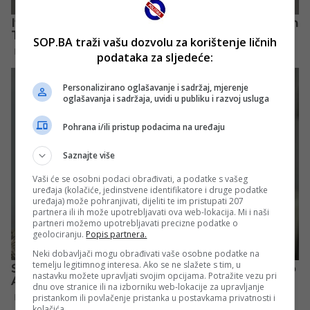
SOP.BA traži vašu dozvolu za korištenje ličnih
podataka za sljedeće:
Personalizirano oglašavanje i sadržaj, mjerenje
oglašavanja i sadržaja, uvidi u publiku i razvoj usluga
Pohrana i/ili pristup podacima na uređaju
Saznajte više
Vaši će se osobni podaci obrađivati, a podatke s vašeg
uređaja (kolačiće, jedinstvene identifikatore i druge podatke
uređaja) može pohranjivati, dijeliti te im pristupati 207
partnera ili ih može upotrebljavati ova web-lokacija. Mi i naši
partneri možemo upotrebljavati precizne podatke o
geolociranju.
Popis partnera.
Neki dobavljači mogu obrađivati vaše osobne podatke na
temelju legitimnog interesa. Ako se ne slažete s tim, u
nastavku možete upravljati svojim opcijama. Potražite vezu pri
dnu ove stranice ili na izborniku web-lokacije za upravljanje
pristankom ili povlačenje pristanka u postavkama privatnosti i
kolačića.