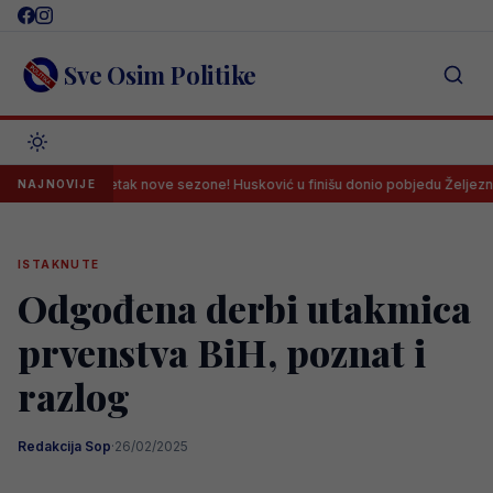
Skip
to
content
Sve Osim Politike
čan početak nove sezone! Husković u finišu donio pobjedu Željezničaru na 
NAJNOVIJE
ISTAKNUTE
Odgođena derbi utakmica
prvenstva BiH, poznat i
razlog
Redakcija Sop
·
26/02/2025