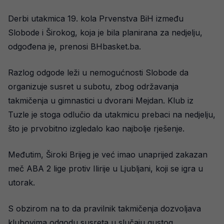
Derbi utakmica 19. kola Prvenstva BiH između
Slobode i Širokog, koja je bila planirana za nedjelju,
odgođena je, prenosi BHbasket.ba.
Razlog odgode leži u nemogućnosti Slobode da
organizuje susret u subotu, zbog održavanja
takmičenja u gimnastici u dvorani Mejdan. Klub iz
Tuzle je stoga odlučio da utakmicu prebaci na nedjelju,
što je prvobitno izgledalo kao najbolje rješenje.
Međutim, Široki Brijeg je već imao unaprijed zakazan
meč ABA 2 lige protiv Ilirije u Ljubljani, koji se igra u
utorak.
S obzirom na to da pravilnik takmičenja dozvoljava
klubovima odgodu susreta u slučaju gustog