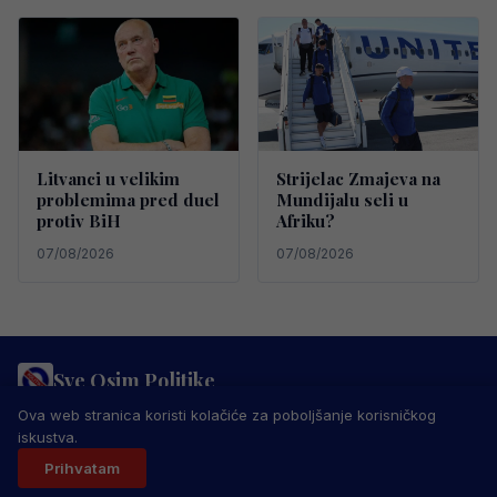
Litvanci u velikim
Strijelac Zmajeva na
problemima pred duel
Mundijalu seli u
protiv BiH
Afriku?
07/08/2026
07/08/2026
Sve Osim Politike
PRAVILA PRIVATNOSTI
MARKETING
USLOVI KORIŠTENJA
Ova web stranica koristi kolačiće za poboljšanje korisničkog
IMPRESSUM
KONTAKT
iskustva.
© 2026 Sve Osim Politike. Sva prava zadržana.
Prihvatam