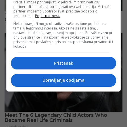
uređaja) može pohranjivati, dijeliti te im pristupati 207
partnera ili ih može upotrebljavati ova web-lokacija. Mi i naši
partneri možemo upotrebljavati precizne podatke o
geolociranju.
Popis partnera.
Neki dobavljači mogu obrađivati vaše osobne podatke na
temelju legitimnog interesa. Ako se ne slažete s tim, u
nastavku možete upravljati svojim opcijama. Potražite vezu pri
dnu ove stranice ili na izborniku web-lokacije za upravljanje
pristankom ili povlačenje pristanka u postavkama privatnosti i
kolačića.
Pristanak
Upravljanje opcijama