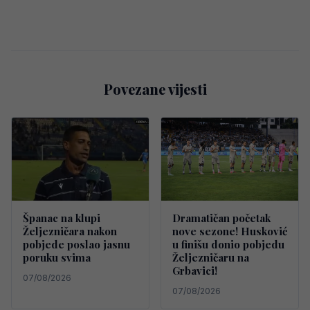
Povezane vijesti
Španac na klupi
Dramatičan početak
Željezničara nakon
nove sezone! Husković
pobjede poslao jasnu
u finišu donio pobjedu
poruku svima
Željezničaru na
Grbavici!
07/08/2026
07/08/2026