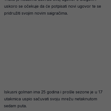
uskoro se očekuje da će potpisati novi ugovor te se
pridružiti svojim novim saigračima.
Iskusni golman ima 25 godina i prošle sezone je u 17
utakmica uspio sačuvati svoju mrežu netaknutom
sedam puta.