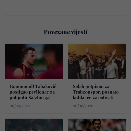
Povezane vijesti
Goooooool! Tabaković
Salah potpisao za
postigao prvijenac za
Trabzonspor, poznato
pobjedu Salzburga!
koliko će zarađivati
06/08/2026
06/08/2026