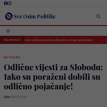
Skip
to
content
Sve Osim Politike
Juventus odbio ponudu za Bosanca, imaju jasan plan!
Sreća j
NAJNOVIJE
AKTUELNO
Odlične vijesti za Slobodu:
Iako su poraženi dobili su
odlično pojačanje!
Edin
·
20/07/2024