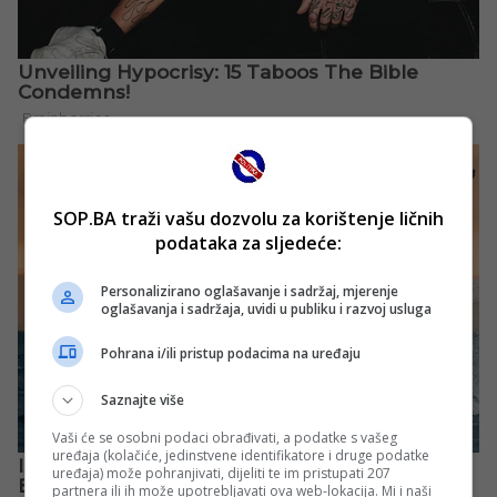
SOP.BA traži vašu dozvolu za korištenje ličnih
podataka za sljedeće:
Personalizirano oglašavanje i sadržaj, mjerenje
oglašavanja i sadržaja, uvidi u publiku i razvoj usluga
Pohrana i/ili pristup podacima na uređaju
Saznajte više
Vaši će se osobni podaci obrađivati, a podatke s vašeg
uređaja (kolačiće, jedinstvene identifikatore i druge podatke
uređaja) može pohranjivati, dijeliti te im pristupati 207
partnera ili ih može upotrebljavati ova web-lokacija. Mi i naši