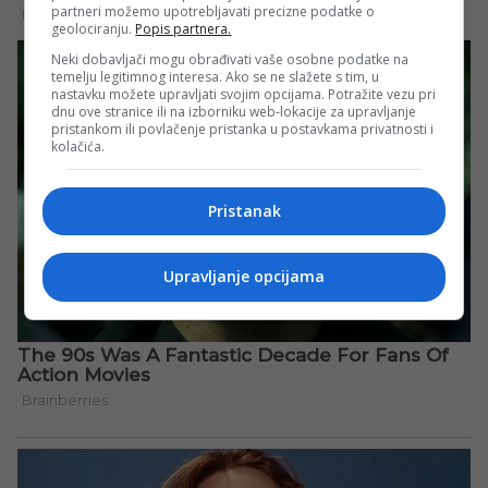
partneri možemo upotrebljavati precizne podatke o
geolociranju.
Popis partnera.
Neki dobavljači mogu obrađivati vaše osobne podatke na
temelju legitimnog interesa. Ako se ne slažete s tim, u
nastavku možete upravljati svojim opcijama. Potražite vezu pri
dnu ove stranice ili na izborniku web-lokacije za upravljanje
pristankom ili povlačenje pristanka u postavkama privatnosti i
kolačića.
Pristanak
Upravljanje opcijama