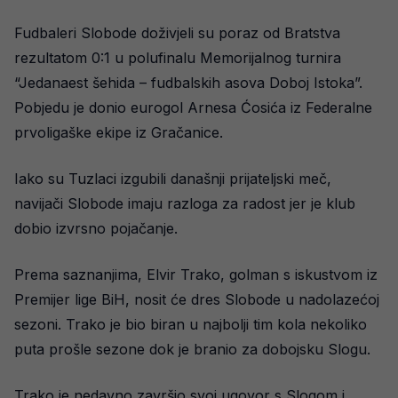
Fudbaleri Slobode doživjeli su poraz od Bratstva
rezultatom 0:1 u polufinalu Memorijalnog turnira
“Jedanaest šehida – fudbalskih asova Doboj Istoka”.
Pobjedu je donio eurogol Arnesa Ćosića iz Federalne
prvoligaške ekipe iz Gračanice.
Iako su Tuzlaci izgubili današnji prijateljski meč,
navijači Slobode imaju razloga za radost jer je klub
dobio izvrsno pojačanje.
Prema saznanjima, Elvir Trako, golman s iskustvom iz
Premijer lige BiH, nosit će dres Slobode u nadolazećoj
sezoni. Trako je bio biran u najbolji tim kola nekoliko
puta prošle sezone dok je branio za dobojsku Slogu.
Trako je nedavno završio svoj ugovor s Slogom i