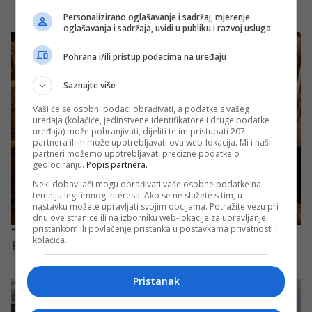
Personalizirano oglašavanje i sadržaj, mjerenje
oglašavanja i sadržaja, uvidi u publiku i razvoj usluga
Pohrana i/ili pristup podacima na uređaju
Saznajte više
Vaši će se osobni podaci obrađivati, a podatke s vašeg
uređaja (kolačiće, jedinstvene identifikatore i druge podatke
uređaja) može pohranjivati, dijeliti te im pristupati 207
partnera ili ih može upotrebljavati ova web-lokacija. Mi i naši
partneri možemo upotrebljavati precizne podatke o
geolociranju.
Popis partnera.
Neki dobavljači mogu obrađivati vaše osobne podatke na
temelju legitimnog interesa. Ako se ne slažete s tim, u
nastavku možete upravljati svojim opcijama. Potražite vezu pri
dnu ove stranice ili na izborniku web-lokacije za upravljanje
pristankom ili povlačenje pristanka u postavkama privatnosti i
kolačića.
Pristanak