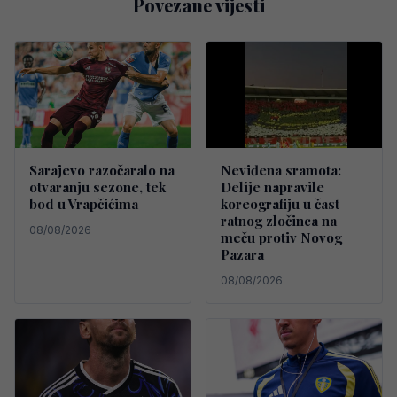
Povezane vijesti
Sarajevo razočaralo na
Neviđena sramota:
otvaranju sezone, tek
Delije napravile
bod u Vrapčićima
koreografiju u čast
ratnog zločinca na
08/08/2026
meču protiv Novog
Pazara
08/08/2026