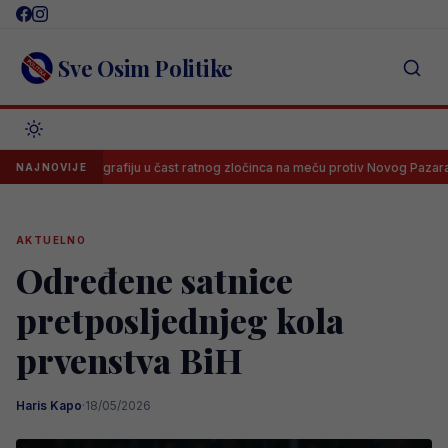
Skip
to
content
Sve Osim Politike
le koreografiju u čast ratnog zločinca na meču protiv Novog Pazara
NAJNOVIJE
AKTUELNO
Određene satnice
pretposljednjeg kola
prvenstva BiH
Haris Kapo
·
18/05/2026