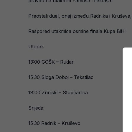
pravdu na utakmici Famosa i Laktaša.
Preostali duel, onaj između Radnika i Kruševa
Raspored utakmica osmine finala Kupa BiH:
Utorak:
13:00 GOŠK – Rudar
15:30 Sloga Doboj – Tekstilac
18:00 Zrinjski – Stupčanica
Srijeda:
15:30 Radnik – Kruševo