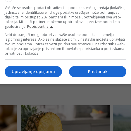
Vaši će se osobni podaci obrađivati, a podatke s vašeg uređaja (kolačiće,
jedinstvene identifikatore i druge podatke uređaja) može pohranjivati,
dijeliti te im pristupati 207 partnera ili ih može upotrebljavati ova web-
lokacija. Mi i naši partneri možemo upotrebljavati precizne podatke o
geolociranju.
Popis partnera.
Neki dobavljači mogu obrađivati vaše osobne podatke na temelju
legitimnog interesa. Ako se ne slažete s tim, u nastavku možete upravljati
svojim opcijama. Potražite vezu pri dnu ove stranice ili na izborniku web-
lokacije za upravljanje pristankom ili povlačenje pristanka u postavkama
privatnosti i kolačića.
Upravljanje opcijama
Pristanak