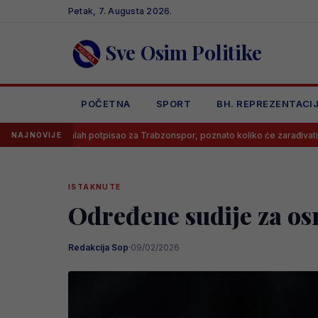
Skip
Petak, 7. Augusta 2026.
to
content
Sve Osim Politike
POČETNA
SPORT
BH. REPREZENTACI
alah potpisao za Trabzonspor, poznato koliko će zarađivati
Poznat
NAJNOVIJE
ISTAKNUTE
Određene sudije za os
Redakcija Sop
·
09/02/2026