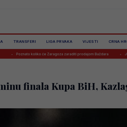
JA
TRANSFERI
LIGA PRVAKA
VIJESTI
CRNA HR
o koliko će Zaragoza zaraditi prodajom Baždara
Juventus odbio po
minu finala Kupa BiH, Kazla