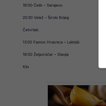
18:00 Čelik – Sarajevo
20:30 Velež – Široki Brijeg
Četvrtak:
13:00 Famos Hrasnica – Laktaši
18:00 Željezničar – Slavija
Klix