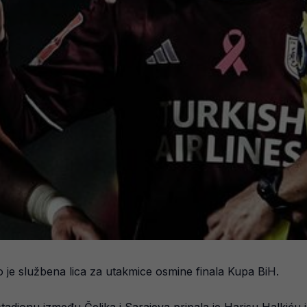
je službena lica za utakmice osmine finala Kupa BiH.