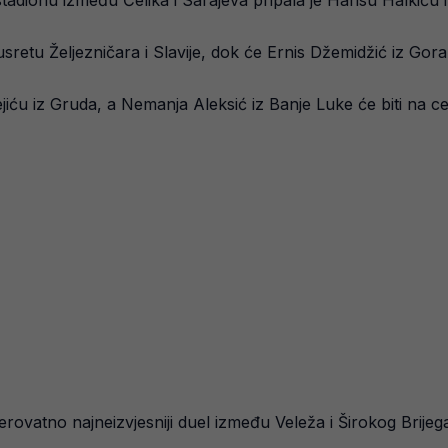
 stadionu između Čelika i Sarajeva pripala je Harisu Halkiću
susretu Željezničara i Slavije, dok će Ernis Džemidžić iz Gor
jiću iz Gruda, a Nemanja Aleksić iz Banje Luke će biti na ce
rovatno najneizvjesniji duel između Veleža i Širokog Brijega, 