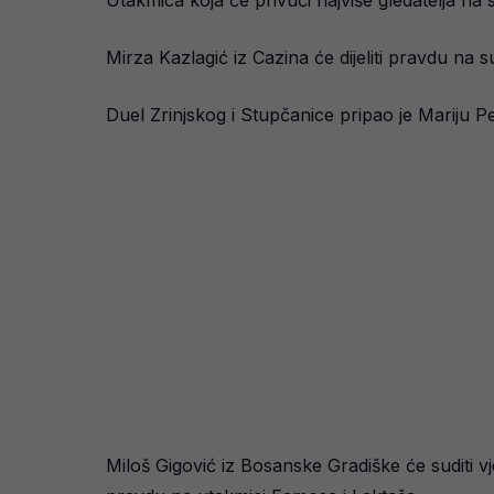
Utakmica koja će privući najviše gledatelja na
Mirza Kazlagić iz Cazina će dijeliti pravdu na 
Duel Zrinjskog i Stupčanice pripao je Mariju Pe
Miloš Gigović iz Bosanske Gradiške će suditi vje