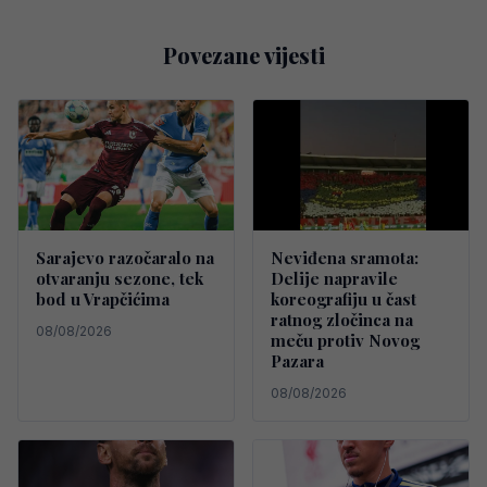
Povezane vijesti
Sarajevo razočaralo na
Neviđena sramota:
otvaranju sezone, tek
Delije napravile
bod u Vrapčićima
koreografiju u čast
ratnog zločinca na
08/08/2026
meču protiv Novog
Pazara
08/08/2026