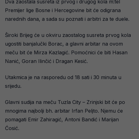
Dva zaostala susreta iz prvog i drugog kola m:tel
Premijer lige Bosne i Hercegovine bit će odigrana
narednih dana, a sada su poznati i arbitri za te duele.
Široki Brijeg će u okviru zaostalog susreta prvog kola
ugostiti banjalučki Borac, a glavni arbitar na ovom
meču bit će Mirza Kazlagić. Pomoćnici će biti Hasan
Nanić, Goran Ilinčić i Dragan Kesić.
Utakmica je na rasporedu od 18 sati i 30 minuta u
srijedu.
Glavni sudija na meču Tuzla City – Zrinjski bit će po
mnogima najbolji bh. arbitar Irfan Peljto. Njemu će
pomagati Emir Zahiragić, Antoni Bandić i Marijan
Ćosić.