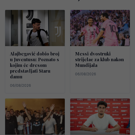
Alajbegović dobio broj
Messi dvostruki
u Juventusu: Poznato s
strijelac za klub nakon
kojim će dresom
Mundijala
predstavljati Staru
06/08/2026
damu
06/08/2026