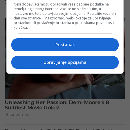
Neki dobavljači mogu obrađivati vaše osobne podatke na
temelju legitimnog interesa. Ako se ne slažete s tim, u
nastavku možete upravljati svojim opcijama. Potražite vezu pri
dnu ove stranice ili na izborniku web-lokacije za upravljanje
pristankom ili povlačenje pristanka u postavkama privatnosti i
kolačića.
Pristanak
Upravljanje opcijama