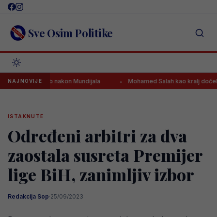
Skip
to
content
Sve Osim Politike
elac za klub nakon Mundijala
Mohamed Salah kao kralj dočekan u T
NAJNOVIJE
ISTAKNUTE
Određeni arbitri za dva
zaostala susreta Premijer
lige BiH, zanimljiv izbor
Redakcija Sop
·
25/09/2023