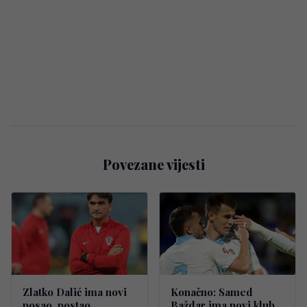
Povezane vijesti
Zlatko Dalić ima novi
Konačno: Samed
posao, postao
Baždar ima novi klub