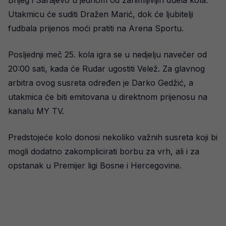
Brijeg i Sarajevo u jednom od zanimljivijih duela kola.
Utakmicu će suditi Dražen Marić, dok će ljubitelji
fudbala prijenos moći pratiti na Arena Sportu.
Posljednji meč 25. kola igra se u nedjelju navečer od
20:00 sati, kada će Rudar ugostiti Velež. Za glavnog
arbitra ovog susreta određen je Darko Gedžić, a
utakmica će biti emitovana u direktnom prijenosu na
kanalu MY TV.
Predstojeće kolo donosi nekoliko važnih susreta koji bi
mogli dodatno zakomplicirati borbu za vrh, ali i za
opstanak u Premijer ligi Bosne i Hercegovine.