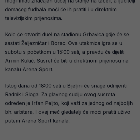
mogli imati značajan uticaj na stanje na tabeli, a ljubitelji
domaćeg fudbala moći će ih pratiti i u direktnim
televizijskim prijenosima.
Kolo će otvoriti duel na stadionu Grbavica gdje će se
sastati Željezničar i Borac. Ova utakmica igra se u
subotu s početkom u 15:00 sati, a pravdu će dijeliti
Armin Kukić. Susret će biti u direktnom prijenosu na
kanalu Arena Sport.
Istog dana od 18:00 sati u Bijeljini će snage odmjeriti
Radnik i Sloga. Za glavnog sudiju ovog susreta
određen je Irfan Peljto, koji važi za jednog od najboljih
bh. arbitara. I ovaj meč gledatelji će moći pratiti uživo
putem Arena Sport kanala.