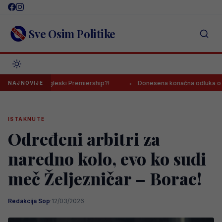
Skip
to
content
Sve Osim Politike
edić u engleski Premiership?!
Donesena konačna odluka o transfer
NAJNOVIJE
ISTAKNUTE
Određeni arbitri za
naredno kolo, evo ko sudi
meč Željezničar – Borac!
Redakcija Sop
·
12/03/2026