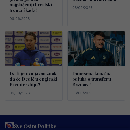
najplaćeniji hrvatski
06/08/2026
trener ikada!
06/08/2026
Da li je ovo jasan znak
Donesena konačna
da će Dedić u engleski
odluka o transferu
Premiership?!
Baždara!
06/08/2026
06/08/2026
Sve Osim Politike