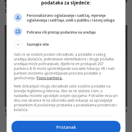
podataka za sljedeće:
Personalizirano oglašavanje i sadržaj, mjerenje
oglašavanja i sadržaja, uvidi u publiku i razvoj usluga
Pohrana i/ili pristup podacima na uređaju
Saznajte više
Vaši će se osobni podaci obrađivati, a podatke s vašeg
uređaja (kolačiće, jedinstvene identifikatore i druge podatke
uređaja) može pohranjivati, dijeliti te im pristupati 207
partnera ili ih može upotrebljavati ova web-lokacija. Mi i naši
partneri možemo upotrebljavati precizne podatke o
geolociranju.
Popis partnera.
Neki dobavljači mogu obrađivati vaše osobne podatke na
temelju legitimnog interesa. Ako se ne slažete s tim, u
nastavku možete upravljati svojim opcijama. Potražite vezu pri
dnu ove stranice ili na izborniku web-lokacije za upravljanje
pristankom ili povlačenje pristanka u postavkama privatnosti i
kolačića.
Pristanak