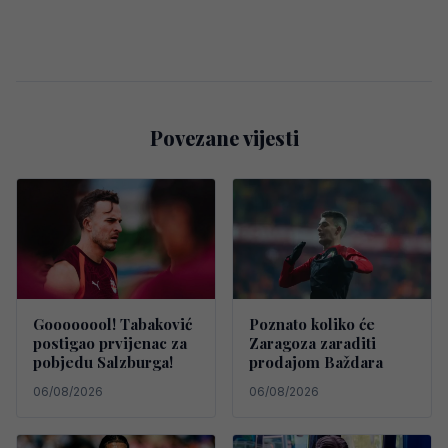
Povezane vijesti
Goooooool! Tabaković
Poznato koliko će
postigao prvijenac za
Zaragoza zaraditi
pobjedu Salzburga!
prodajom Baždara
06/08/2026
06/08/2026