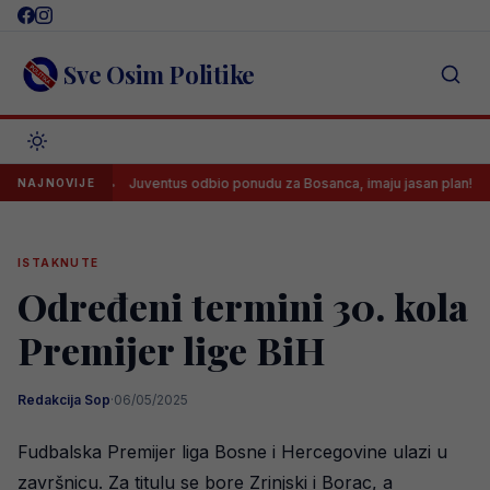
Skip
to
content
Sve Osim Politike
ra
Juventus odbio ponudu za Bosanca, imaju jasan plan!
S
NAJNOVIJE
ISTAKNUTE
Određeni termini 30. kola
Premijer lige BiH
Redakcija Sop
·
06/05/2025
Fudbalska Premijer liga Bosne i Hercegovine ulazi u
završnicu. Za titulu se bore Zrinjski i Borac, a