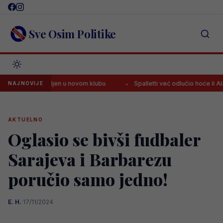
Skip
to
content
Sve Osim Politike
predstavljen u novom klubu
Spalletti već odlučio hoće li Alajbegov
NAJNOVIJE
AKTUELNO
Oglasio se bivši fudbaler
Sarajeva i Barbarezu
poručio samo jedno!
E. H.
·
17/11/2024