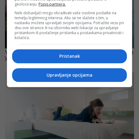
geolociranju.
Popis partnera.
Neki dobavljači mogu obrađivati vaše osobne podatke na
temelju legitimnog interesa. Ako se ne slažete s tim, u
nastavku možete upravljati svojim opcijama. Potražite vezu pri
dnu ove stranice ili na izborniku web-lokacije za upravljanje
pristankom ili povlačenje pristanka u postavkama privatnosti i
kolačića.
Pristanak
Upravljanje opcijama