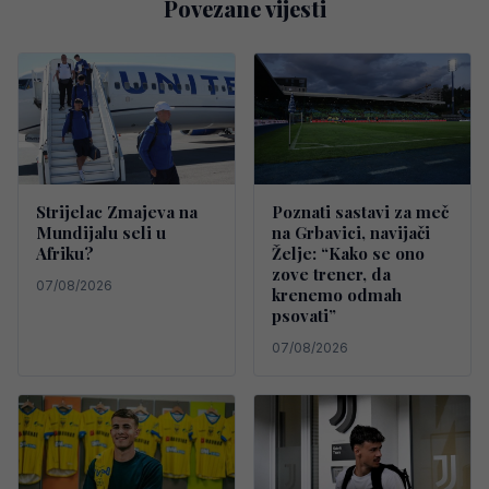
Povezane vijesti
Strijelac Zmajeva na
Poznati sastavi za meč
Mundijalu seli u
na Grbavici, navijači
Afriku?
Želje: “Kako se ono
zove trener, da
07/08/2026
krenemo odmah
psovati”
07/08/2026