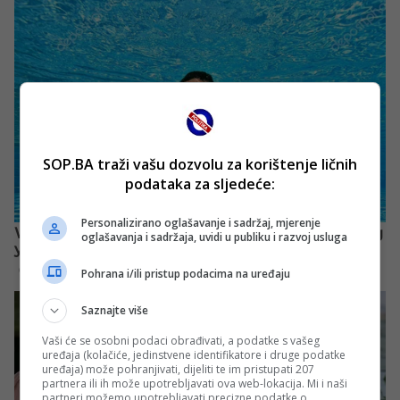
SOP.BA traži vašu dozvolu za korištenje ličnih
podataka za sljedeće:
Personalizirano oglašavanje i sadržaj, mjerenje
oglašavanja i sadržaja, uvidi u publiku i razvoj usluga
Pohrana i/ili pristup podacima na uređaju
Saznajte više
Vaši će se osobni podaci obrađivati, a podatke s vašeg
uređaja (kolačiće, jedinstvene identifikatore i druge podatke
uređaja) može pohranjivati, dijeliti te im pristupati 207
partnera ili ih može upotrebljavati ova web-lokacija. Mi i naši
partneri možemo upotrebljavati precizne podatke o