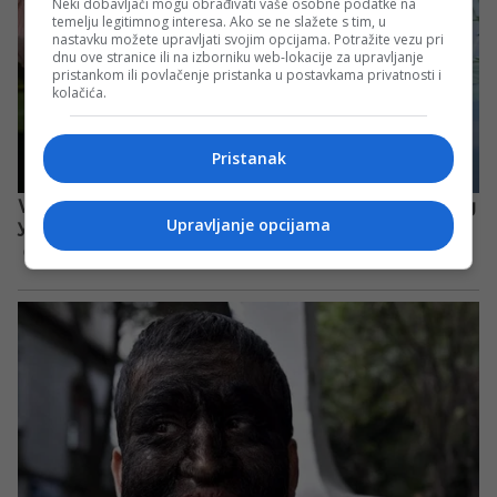
Neki dobavljači mogu obrađivati vaše osobne podatke na
temelju legitimnog interesa. Ako se ne slažete s tim, u
nastavku možete upravljati svojim opcijama. Potražite vezu pri
dnu ove stranice ili na izborniku web-lokacije za upravljanje
pristankom ili povlačenje pristanka u postavkama privatnosti i
kolačića.
Pristanak
Upravljanje opcijama