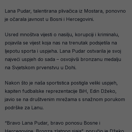
Lana Pudar, talentirana plivačica iz Mostara, ponovno
je očarala javnost u Bosni i Hercegovini.
Usred mnoštva vijesti o nasilju, korupciji i kriminalu,
pojavila se vijest koja nas na trenutak podsjetila na
ljepotu sporta i uspjeha. Lana Pudar ostvarila je svoj
najveći uspjeh do sada – osvojivši bronzanu medalju
na Svjetskom prvenstvu u Dohi.
Nakon što je naša sportistica postigla veliki uspjeh,
kapiten fudbalske reprezentacije BiH, Edin Džeko,
javio se na društvenim mrežama s snažnom porukom
podrške za Lanu.
“Bravo Lana Pudar, bravo ponosu Bosne i
Hercegovine. Bronza zlatnog sjaja”, poručio je Džeko.