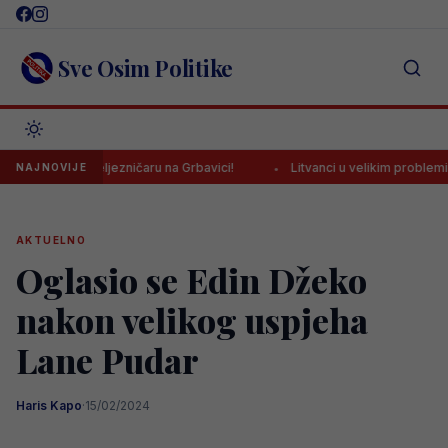
Skip
to
content
Sve Osim Politike
jedu Željezničaru na Grbavici!
Litvanci u velikim problemima pred 
NAJNOVIJE
AKTUELNO
Oglasio se Edin Džeko
nakon velikog uspjeha
Lane Pudar
Haris Kapo
·
15/02/2024