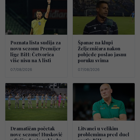
Poznata lista sudija za
Španac na klupi
novu sezonu Premijer
Željezničara nakon
lige BiH: Četvorica
pobjede poslao jasnu
više nisu na A listi
poruku svima
07/08/2026
07/08/2026
Dramatičan početak
Litvanci u velikim
nove sezone! Husković
problemima pred duel