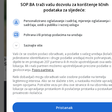
SOP.BA traži vašu dozvolu za korištenje ličnih
podataka za sljedeće:
Personalizirano oglašavanje i sadržaj, mjerenje oglašavanja i
sadržaja, uvidi u publiku i razvoj usluga
Pohrana i/ili pristup podacima na uređaju
Saznajte više
Vaši će se osobni podaci obrađivati, a podatke s vašeg uređaja (kolači
jedinstvene identifikatore i druge podatke uređaja) može pohranjivati,
dijeliti te im pristupati 207 partnera ili ih može upotrebljavati ova web
lokacija. Mi i naši partneri možemo upotrebljavati precizne podatke o
geolociranju.
Popis partnera.
Neki dobavljači mogu obrađivati vaše osobne podatke na temelju
legitimnog interesa. Ako se ne slažete s tim, u nastavku možete upravlj
svojim opcijama. Potražite vezu pri dnu ove stranice ili na izborniku w
lokacije za upravljanje pristankom ili povlačenje pristanka u postavk
privatnosti i kolačića.
Pristanak