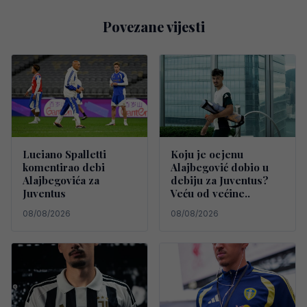
Povezane vijesti
Luciano Spalletti
Koju je ocjenu
komentirao debi
Alajbegović dobio u
Alajbegovića za
debiju za Juventus?
Juventus
Veću od većine..
08/08/2026
08/08/2026