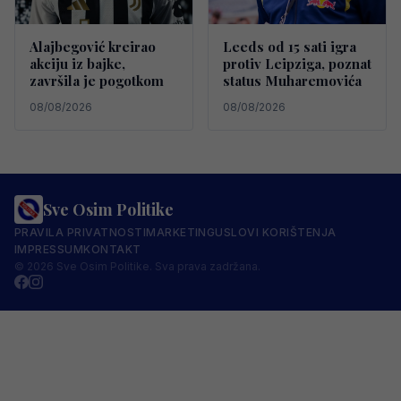
Alajbegović kreirao
Leeds od 15 sati igra
akciju iz bajke,
protiv Leipziga, poznat
završila je pogotkom
status Muharemovića
08/08/2026
08/08/2026
Sve Osim Politike
PRAVILA PRIVATNOSTI
MARKETING
USLOVI KORIŠTENJA
IMPRESSUM
KONTAKT
© 2026 Sve Osim Politike. Sva prava zadržana.