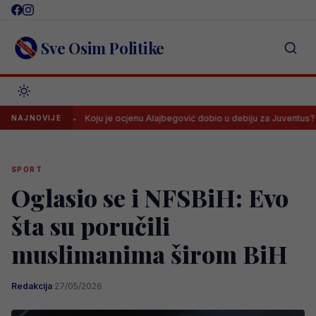
Skip
to
content
Sve Osim Politike
tus
Koju je ocjenu Alajbegović dobio u debiju za Juventus? Veću od
NAJNOVIJE
SPORT
Oglasio se i NFSBiH: Evo
šta su poručili
muslimanima širom BiH
Redakcija
·
27/05/2026