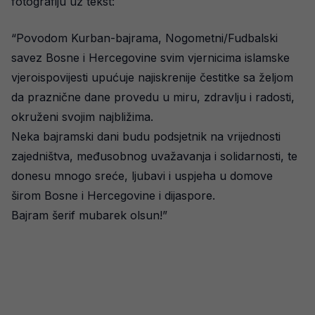
fotografiju uz tekst:
“Povodom Kurban-bajrama, Nogometni/Fudbalski
savez Bosne i Hercegovine svim vjernicima islamske
vjeroispovijesti upućuje najiskrenije čestitke sa željom
da praznične dane provedu u miru, zdravlju i radosti,
okruženi svojim najbližima.
Neka bajramski dani budu podsjetnik na vrijednosti
zajedništva, međusobnog uvažavanja i solidarnosti, te
donesu mnogo sreće, ljubavi i uspjeha u domove
širom Bosne i Hercegovine i dijaspore.
Bajram šerif mubarek olsun!”