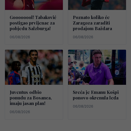
Goooooool! Tabaković
Poznato koliko će
postigao prvijenac za
Zaragoza zaraditi
pobjedu Salzburga!
prodajom Baždara
06/08/2026
06/08/2026
Juventus odbio
Sreća je Emanu Košpi
ponudu za Bosanca,
ponovo okrenula leđa
imaju jasan plan!
06/08/2026
06/08/2026