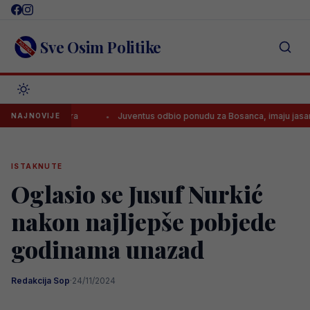
Skip
to
content
Sve Osim Politike
om Baždara
Juventus odbio ponudu za Bosanca, imaju jasan plan!
NAJNOVIJE
ISTAKNUTE
Oglasio se Jusuf Nurkić
nakon najljepše pobjede
godinama unazad
Redakcija Sop
·
24/11/2024