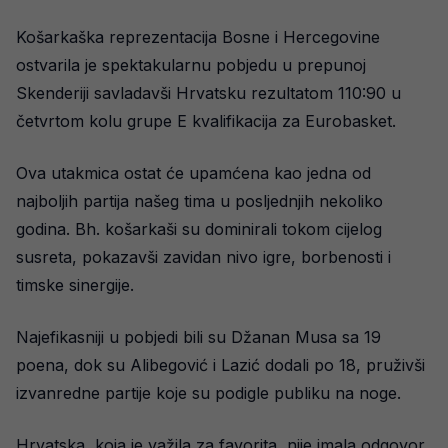
Košarkaška reprezentacija Bosne i Hercegovine
ostvarila je spektakularnu pobjedu u prepunoj
Skenderiji savladavši Hrvatsku rezultatom 110:90 u
četvrtom kolu grupe E kvalifikacija za Eurobasket.
Ova utakmica ostat će upamćena kao jedna od
najboljih partija našeg tima u posljednjih nekoliko
godina. Bh. košarkaši su dominirali tokom cijelog
susreta, pokazavši zavidan nivo igre, borbenosti i
timske sinergije.
Najefikasniji u pobjedi bili su Džanan Musa sa 19
poena, dok su Alibegović i Lazić dodali po 18, pruživši
izvanredne partije koje su podigle publiku na noge.
Hrvatska, koja je važila za favorita, nije imala odgovor