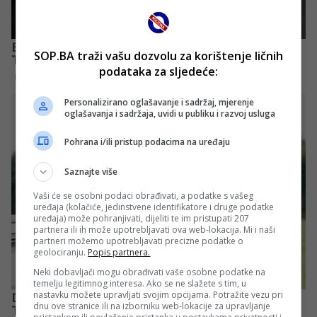
SOP.BA traži vašu dozvolu za korištenje ličnih
podataka za sljedeće:
Personalizirano oglašavanje i sadržaj, mjerenje
oglašavanja i sadržaja, uvidi u publiku i razvoj usluga
Pohrana i/ili pristup podacima na uređaju
Saznajte više
Vaši će se osobni podaci obrađivati, a podatke s vašeg
uređaja (kolačiće, jedinstvene identifikatore i druge podatke
uređaja) može pohranjivati, dijeliti te im pristupati 207
partnera ili ih može upotrebljavati ova web-lokacija. Mi i naši
partneri možemo upotrebljavati precizne podatke o
geolociranju.
Popis partnera.
Neki dobavljači mogu obrađivati vaše osobne podatke na
temelju legitimnog interesa. Ako se ne slažete s tim, u
nastavku možete upravljati svojim opcijama. Potražite vezu pri
dnu ove stranice ili na izborniku web-lokacije za upravljanje