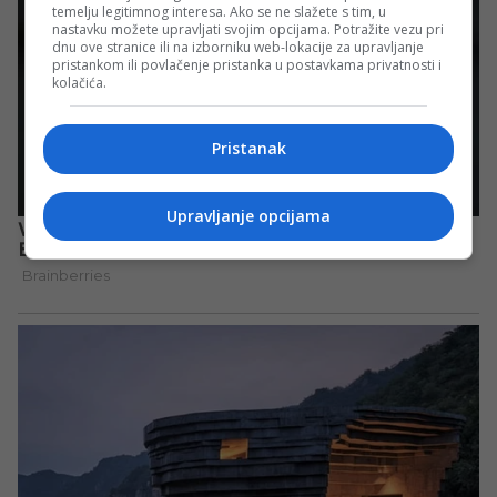
temelju legitimnog interesa. Ako se ne slažete s tim, u
nastavku možete upravljati svojim opcijama. Potražite vezu pri
dnu ove stranice ili na izborniku web-lokacije za upravljanje
pristankom ili povlačenje pristanka u postavkama privatnosti i
kolačića.
Pristanak
Upravljanje opcijama