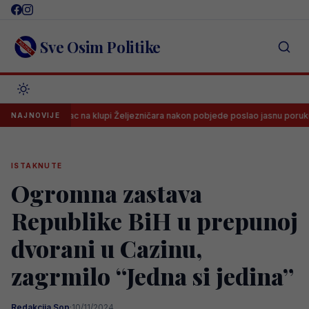
Skip
to
content
Sve Osim Politike
Španac na klupi Željezničara nakon pobjede poslao jasnu poruku svima
NAJNOVIJE
ISTAKNUTE
Ogromna zastava
Republike BiH u prepunoj
dvorani u Cazinu,
zagrmilo “Jedna si jedina”
Redakcija Sop
·
10/11/2024