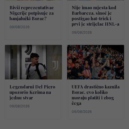
Bivši reprezentativac
Nije imao mjesta kod
Nigerije potpisuje za
Barbareza, sinoć je
banjalučki Borac?
postigao hat-trick i
prvi je strijelac HNL-a
09/08/2026
09/08/2026
Legendarni Del Piero
UEFA drastično kaznila
upozorio Kerima na
Borac, evo koliko
jednu stvar
moraju platiti i zbog
čega
09/08/2026
09/08/2026