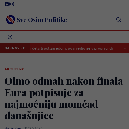
Skip
to
content
Sve Osim Politike
ražen četvrti put zaredom, povrijedio se u prvoj rundi
Trener nije 
NAJNOVIJE
AKTUELNO
Olmo odmah nakon finala
Eura potpisuje za
najmoćniju momčad
današnjice
Haris Kapo
·
11/07/2024