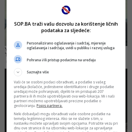
SOP.BA traži vašu dozvolu za korištenje ličnih
podataka za sljedeće:
Personalizirano oglašavanje i sadržaj, mjerenje
oglašavanja i sadržaja, uvidi u publiku i razvoj usluga
Pohrana i/ili pristup podacima na uređaju
Saznajte više
Vaši će se osobni podaci obrađivati, a podatke s vašeg
uređaja (kolačiće, jedinstvene identifikatore i druge podatke
uređaja) može pohranjivati, dijeliti te im pristupati 207
partnera ili ih može upotrebljavati ova web-lokacija. Mi i naši
partneri možemo upotrebljavati precizne podatke o
geolociranju.
Popis partnera.
Neki dobavljači mogu obrađivati vaše osobne podatke na
temelju legitimnog interesa. Ako se ne slažete s tim, u
nastavku možete upravljati svojim opcijama. Potražite vezu pri
dnu ove stranice ili na izborniku web-lokacije za upravljanje