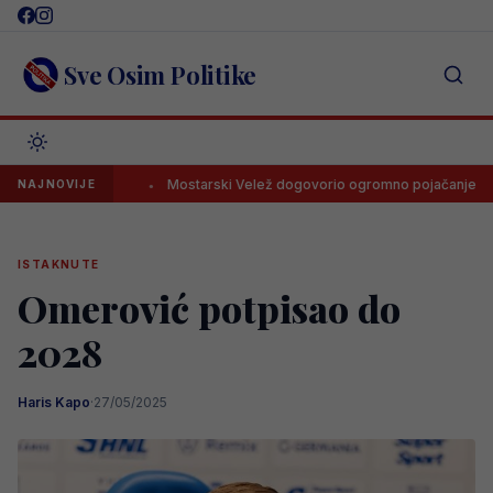
Skip
to
content
Sve Osim Politike
u ponudu
Mostarski Velež dogovorio ogromno pojačanje
N
NAJNOVIJE
ISTAKNUTE
Omerović potpisao do
2028
Haris Kapo
·
27/05/2025