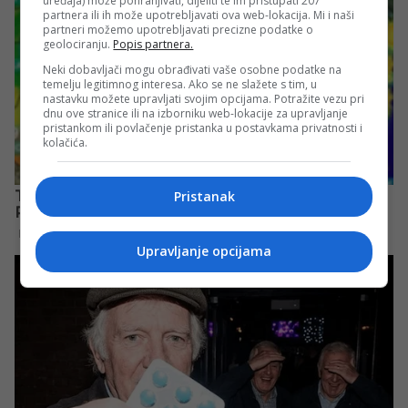
uređaja) može pohranjivati, dijeliti te im pristupati 207
partnera ili ih može upotrebljavati ova web-lokacija. Mi i naši
partneri možemo upotrebljavati precizne podatke o
geolociranju.
Popis partnera.
Neki dobavljači mogu obrađivati vaše osobne podatke na
temelju legitimnog interesa. Ako se ne slažete s tim, u
nastavku možete upravljati svojim opcijama. Potražite vezu pri
dnu ove stranice ili na izborniku web-lokacije za upravljanje
pristankom ili povlačenje pristanka u postavkama privatnosti i
kolačića.
Pristanak
Upravljanje opcijama