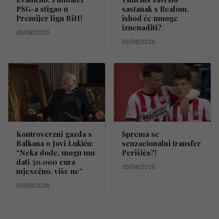
PSG-a stigao u
sastanak s Realom,
Premijer ligu BiH!
ishod će mnoge
iznenaditi?
05/08/2026
05/08/2026
Kontroverzni gazda s
Sprema se
Balkana o Jovi Lukiću:
senzacionalni transfer
“Neka dođe, mogu mu
Perišića?!
dati 30.000 eura
05/08/2026
mjesečno, više ne”
05/08/2026