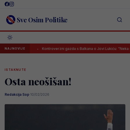
Skip
to
content
Sve Osim Politike
iti?
Kontroverzni gazda s Balkana o Jovi Lukiću: “Neka dođe, mog
NAJNOVIJE
ISTAKNUTE
Osta neošišan!
Redakcija Sop
·
10/02/2026