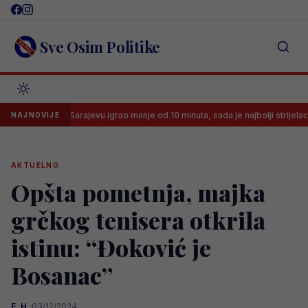
Skip
to
content
Sve Osim Politike
U Sarajevu igrao manje od 10 minuta, sada je najbolji strijelac brazilske 
NAJNOVIJE
AKTUELNO
Opšta pometnja, majka
grčkog tenisera otkrila
istinu: “Đoković je
Bosanac”
E. H.
·
03/12/2024