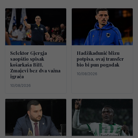
Selektor Gjergja
Hadžikadunić blizu
saopštio spisak
potpisa, ovaj transfer
košarkaša BiH,
bio bi pun pogodak
Zmajevi bez dva važna
10/08/2026
igrača
10/08/2026