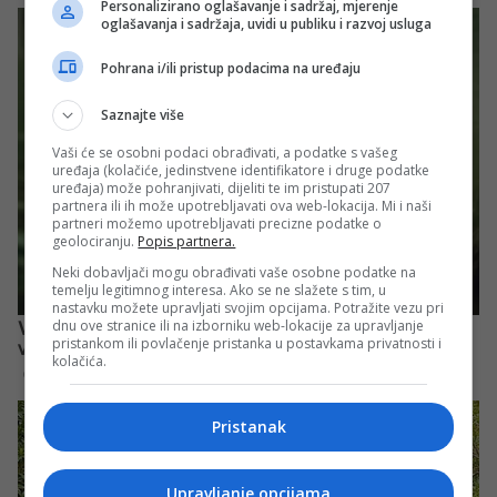
Personalizirano oglašavanje i sadržaj, mjerenje
oglašavanja i sadržaja, uvidi u publiku i razvoj usluga
Pohrana i/ili pristup podacima na uređaju
Saznajte više
Vaši će se osobni podaci obrađivati, a podatke s vašeg
uređaja (kolačiće, jedinstvene identifikatore i druge podatke
uređaja) može pohranjivati, dijeliti te im pristupati 207
partnera ili ih može upotrebljavati ova web-lokacija. Mi i naši
partneri možemo upotrebljavati precizne podatke o
geolociranju.
Popis partnera.
Neki dobavljači mogu obrađivati vaše osobne podatke na
temelju legitimnog interesa. Ako se ne slažete s tim, u
nastavku možete upravljati svojim opcijama. Potražite vezu pri
dnu ove stranice ili na izborniku web-lokacije za upravljanje
pristankom ili povlačenje pristanka u postavkama privatnosti i
kolačića.
Pristanak
Upravljanje opcijama