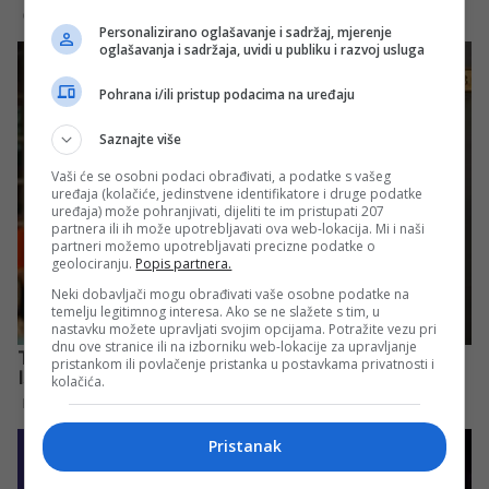
Personalizirano oglašavanje i sadržaj, mjerenje
oglašavanja i sadržaja, uvidi u publiku i razvoj usluga
Pohrana i/ili pristup podacima na uređaju
Saznajte više
Vaši će se osobni podaci obrađivati, a podatke s vašeg
uređaja (kolačiće, jedinstvene identifikatore i druge podatke
uređaja) može pohranjivati, dijeliti te im pristupati 207
partnera ili ih može upotrebljavati ova web-lokacija. Mi i naši
partneri možemo upotrebljavati precizne podatke o
geolociranju.
Popis partnera.
Neki dobavljači mogu obrađivati vaše osobne podatke na
temelju legitimnog interesa. Ako se ne slažete s tim, u
nastavku možete upravljati svojim opcijama. Potražite vezu pri
dnu ove stranice ili na izborniku web-lokacije za upravljanje
pristankom ili povlačenje pristanka u postavkama privatnosti i
kolačića.
Pristanak