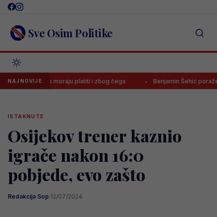
Skip
to
content
Sve Osim Politike
 koliko moraju platiti i zbog čega
Benjamin Šehić poražen četvrti p
NAJNOVIJE
ISTAKNUTE
Osijekov trener kaznio
igrače nakon 16:0
pobjede, evo zašto
Redakcija Sop
·
12/07/2024