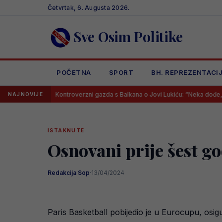
Skip
Četvrtak, 6. Augusta 2026.
to
content
Sve Osim Politike
POČETNA
SPORT
BH. REPREZENTACI
Kontroverzni gazda s Balkana o Jovi Lukiću: “Neka dođe, mogu mu dati
NAJNOVIJE
ISTAKNUTE
Osnovani prije šest go
Redakcija Sop
·
13/04/2024
Paris Basketball pobijedio je u Eurocupu, osigu