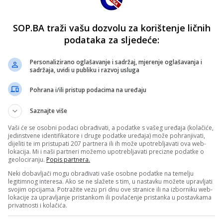
SOP.BA traži vašu dozvolu za korištenje ličnih
podataka za sljedeće:
Personalizirano oglašavanje i sadržaj, mjerenje oglašavanja i
sadržaja, uvidi u publiku i razvoj usluga
Pohrana i/ili pristup podacima na uređaju
Saznajte više
Vaši će se osobni podaci obrađivati, a podatke s vašeg uređaja (kolačiće,
jedinstvene identifikatore i druge podatke uređaja) može pohranjivati,
dijeliti te im pristupati 207 partnera ili ih može upotrebljavati ova web-
lokacija. Mi i naši partneri možemo upotrebljavati precizne podatke o
geolociranju.
Popis partnera.
Neki dobavljači mogu obrađivati vaše osobne podatke na temelju
legitimnog interesa. Ako se ne slažete s tim, u nastavku možete upravljati
svojim opcijama. Potražite vezu pri dnu ove stranice ili na izborniku web-
lokacije za upravljanje pristankom ili povlačenje pristanka u postavkama
privatnosti i kolačića.