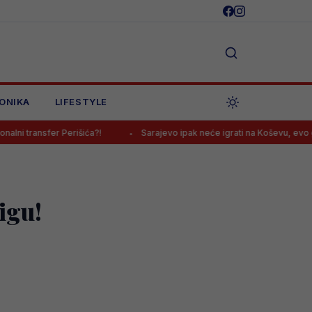
ONIKA
LIFESTYLE
Perišića?!
Sarajevo ipak neće igrati na Koševu, evo gdje će dočeka
igu!