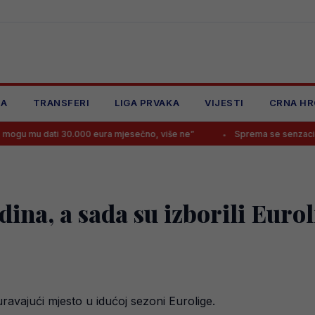
JA
TRANSFERI
LIGA PRVAKA
VIJESTI
CRNA HR
 30.000 eura mjesečno, više ne”
Sprema se senzacionalni transfer 
dina, a sada su izborili Eurol
ravajući mjesto u idućoj sezoni Eurolige.