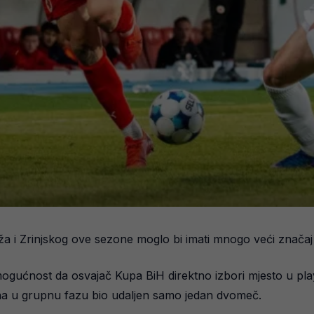
 i Zrinjskog ove sezone moglo bi imati mnogo veći značaj 
gućnost da osvajač Kupa BiH direktno izbori mjesto u play-o
na u grupnu fazu bio udaljen samo jedan dvomeč.