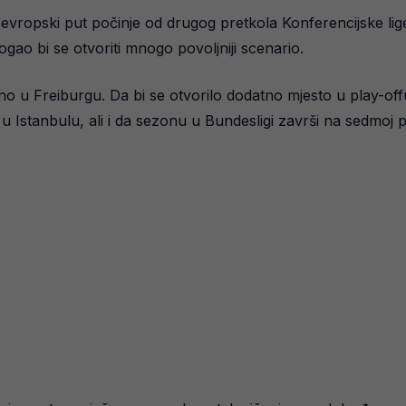
vropski put počinje od drugog pretkola Konferencijske lige
gao bi se otvoriti mnogo povoljniji scenario.
sno u Freiburgu. Da bi se otvorilo dodatno mjesto u play-off
 u Istanbulu, ali i da sezonu u Bundesligi završi na sedmoj po