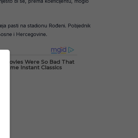
jesto bi se, prema koeficijentu, moglo
eja pasti na stadionu Rođeni. Pobjednik
 Bosne i Hercegovine.