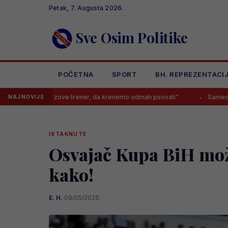
Skip
Petak, 7. Augusta 2026.
to
content
Sve Osim Politike
POČETNA
SPORT
BH. REPREZENTACI
 trener, da krenemo odmah psovati”
Samed Baždar zvanično predsta
NAJNOVIJE
ISTAKNUTE
Osvajač Kupa BiH može 
kako!
E. H.
·
09/05/2026