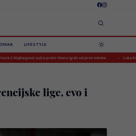
ONIKA
LIFESTYLE
 protiv Intera igrati od prve minute
Luka Kulenović pred transferom, 
cijske lige, evo i