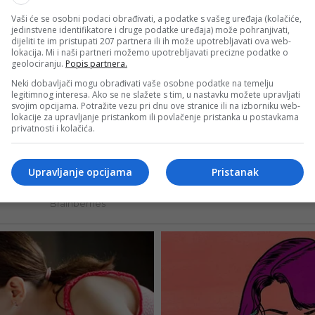
Vaši će se osobni podaci obrađivati, a podatke s vašeg uređaja (kolačiće,
jedinstvene identifikatore i druge podatke uređaja) može pohranjivati,
dijeliti te im pristupati 207 partnera ili ih može upotrebljavati ova web-
lokacija. Mi i naši partneri možemo upotrebljavati precizne podatke o
geolociranju.
Popis partnera.
Neki dobavljači mogu obrađivati vaše osobne podatke na temelju
legitimnog interesa. Ako se ne slažete s tim, u nastavku možete upravljati
svojim opcijama. Potražite vezu pri dnu ove stranice ili na izborniku web-
lokacije za upravljanje pristankom ili povlačenje pristanka u postavkama
privatnosti i kolačića.
Upravljanje opcijama
Pristanak