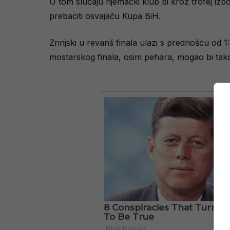
U tom slučaju njemački klub bi kroz trofej iz
prebaciti osvajaču Kupa BiH.
Zrinjski u revanš finala ulazi s prednošću od 
mostarskog finala, osim pehara, mogao bi tako 