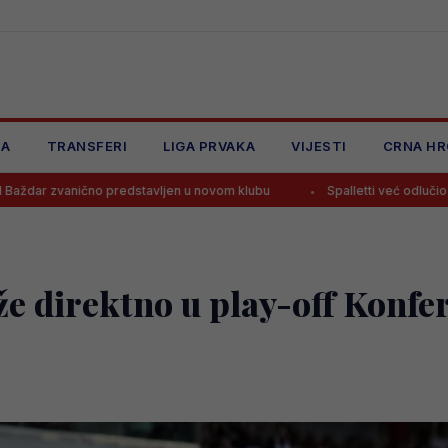
JA
TRANSFERI
LIGA PRVAKA
VIJESTI
CRNA HR
vljen u novom klubu
Spalletti već odlučio hoće li Alajbegović sutra
direktno u play-off Konferen