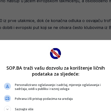
borio nastup u jačem evropskom takmičenju, a oslobođeno m
1:0 iz prve utakmice, dok će konačna odluka o osvajaču trof
dobiti i evropski put koji se ne otvara često klubovima iz
SOP.BA traži vašu dozvolu za korištenje ličnih
podataka za sljedeće:
Personalizirano oglašavanje i sadržaj, mjerenje oglašavanja i
sadržaja, uvidi u publiku i razvoj usluga
Pohrana i/ili pristup podacima na uređaju
Saznajte više