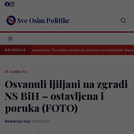
Skip
to
content
Sve Osim Politike
bio broj u Juventusu: Poznato s kojim će dresom predstavljati Staru damu
NAJNOVIJE
ISTAKNUTE
Osvanuli ljiljani na zgradi
NS BiH – ostavljena i
poruka (FOTO)
Redakcija Sop
·
13/10/2023