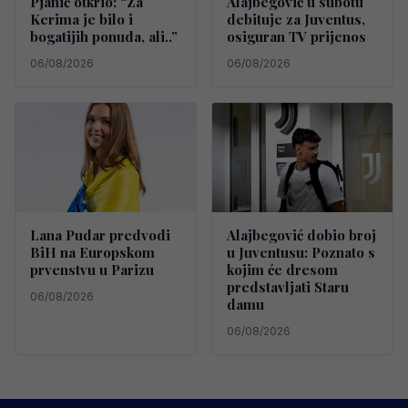
Pjanić otkrio: “Za
Alajbegović u subotu
Kerima je bilo i
debituje za Juventus,
bogatijih ponuda, ali..”
osiguran TV prijenos
06/08/2026
06/08/2026
Lana Pudar predvodi
Alajbegović dobio broj
BiH na Europskom
u Juventusu: Poznato s
prvenstvu u Parizu
kojim će dresom
predstavljati Staru
06/08/2026
damu
06/08/2026