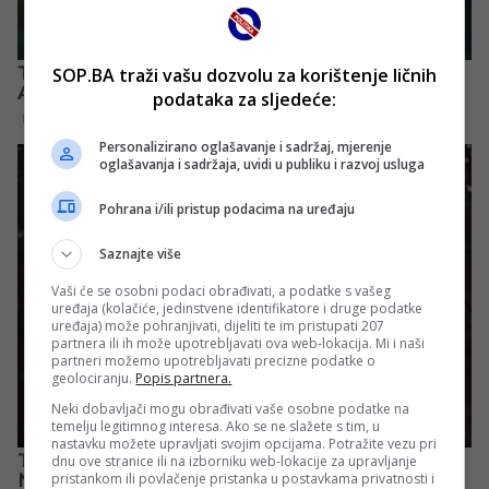
SOP.BA traži vašu dozvolu za korištenje ličnih
podataka za sljedeće:
Personalizirano oglašavanje i sadržaj, mjerenje
oglašavanja i sadržaja, uvidi u publiku i razvoj usluga
Pohrana i/ili pristup podacima na uređaju
Saznajte više
Vaši će se osobni podaci obrađivati, a podatke s vašeg
uređaja (kolačiće, jedinstvene identifikatore i druge podatke
uređaja) može pohranjivati, dijeliti te im pristupati 207
partnera ili ih može upotrebljavati ova web-lokacija. Mi i naši
partneri možemo upotrebljavati precizne podatke o
geolociranju.
Popis partnera.
Neki dobavljači mogu obrađivati vaše osobne podatke na
temelju legitimnog interesa. Ako se ne slažete s tim, u
nastavku možete upravljati svojim opcijama. Potražite vezu pri
dnu ove stranice ili na izborniku web-lokacije za upravljanje
pristankom ili povlačenje pristanka u postavkama privatnosti i