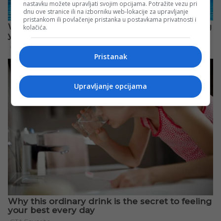
nastavku možete upravljati svojim opcijama. Potražite vezu pri
dnu ove stranice ili na izborniku web-lokacije za upravljanje
pristankom ili povlačenje pristanka u postavkama privatnosti i
kolačića.
Pristanak
Upravljanje opcijama