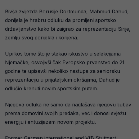
Bivša zvijezda Borusije Dortmunda, Mahmud Dahud,
donijela je hrabru odluku da promijeni sportsko
državljanstvo kako bi zaigrao za reprezentaciju Sirije,
zemlju svog porijekla i korijena.
Uprkos tome što je stekao iskustvo u selekcijama
Njemačke, osvojivši čak Evropsko prvenstvo do 21
godine te upisavši nekoliko nastupa za seniorsku
reprezentaciju u prijateljskim okršajima, Dahud je
odlučio krenuti novim sportskim putem.
Njegova odluka ne samo da naglašava njegovu ljubav
prema domovini svojih predaka, već i donosi svježu
energiju i entuzijazam novom projektu.
Former German international and VfB Stuttgart