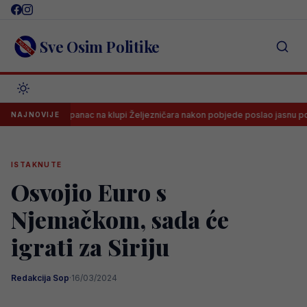
Skip
to
content
Sve Osim Politike
Španac na klupi Željezničara nakon pobjede poslao jasnu poruku svi
NAJNOVIJE
ISTAKNUTE
Osvojio Euro s
Njemačkom, sada će
igrati za Siriju
Redakcija Sop
·
16/03/2024