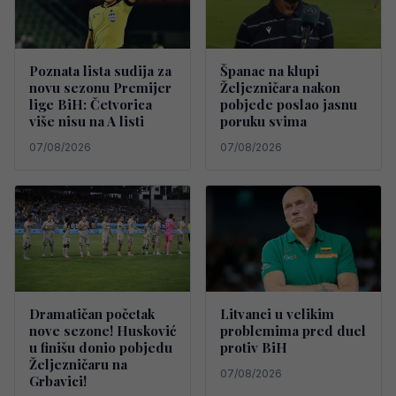
Poznata lista sudija za
Španac na klupi
novu sezonu Premijer
Željezničara nakon
lige BiH: Četvorica
pobjede poslao jasnu
više nisu na A listi
poruku svima
07/08/2026
07/08/2026
Dramatičan početak
Litvanci u velikim
nove sezone! Husković
problemima pred duel
u finišu donio pobjedu
protiv BiH
Željezničaru na
07/08/2026
Grbavici!