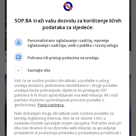
SOP.BA traži vašu dozvolu za korištenje ličnih
podataka za sljedeće:
Personalizirano oglašavanje i sadržaj, mjerenje
oglašavanja i sadržaja, uvidi u publiku i razvoj usluga
Pohrana i/ili pristup podacima na uređaju
Saznajte više
Vaši će se osobni podaci obrađivati, a podatke s vašeg
uređaja (kolačiće, jedinstvene identifikatore i druge podatke
uređaja) može pohranjivati, dijeliti te im pristupati 207
partnera ili ih može upotrebljavati ova web-lokacija. Mi i naši
partneri možemo upotrebljavati precizne podatke o
geolociranju.
Popis partnera.
Neki dobavljači mogu obrađivati vaše osobne podatke na
temelju legitimnog interesa. Ako se ne slažete s tim, u
nastavku možete upravljati svojim opcijama. Potražite vezu pri
dnu ove stranice ili na izborniku web-lokacije za upravljanje
pristankom ili povlačenje pristanka u postavkama privatnosti i