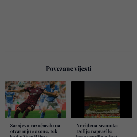
Povezane vijesti
Sarajevo razočaralo na
Neviđena sramota:
otvaranju sezone, tek
Delije napravile
bod u Vrapčićima
koreografiju u čast