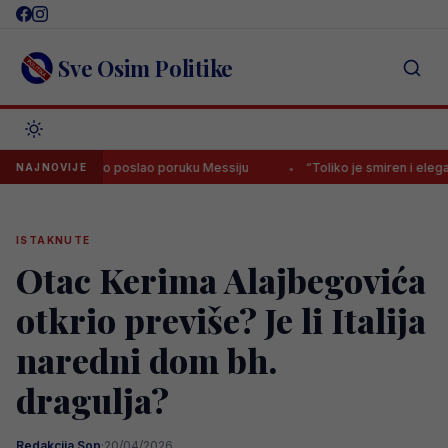
Skip
to
content
Sve Osim Politike
adrid javno poslao poruku Messiju
“Toliko je smiren i elegantan, ali
NAJNOVIJE
ISTAKNUTE
Otac Kerima Alajbegovića
otkrio previše? Je li Italija
naredni dom bh.
dragulja?
Redakcija Sop
·
20/04/2026