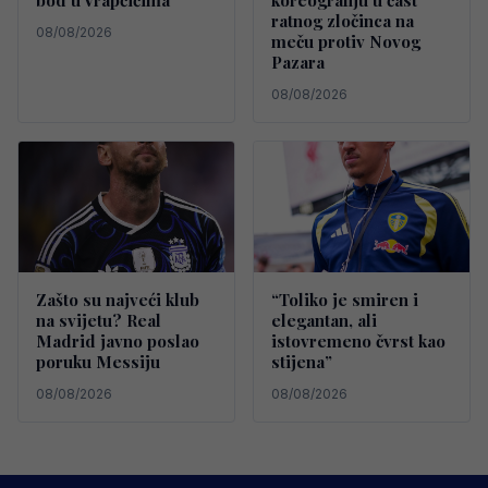
ratnog zločinca na
08/08/2026
meču protiv Novog
Pazara
08/08/2026
Zašto su najveći klub
“Toliko je smiren i
na svijetu? Real
elegantan, ali
Madrid javno poslao
istovremeno čvrst kao
poruku Messiju
stijena”
08/08/2026
08/08/2026