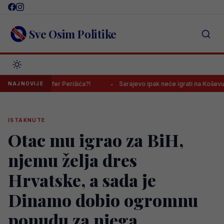
Skip
to
content
Sve Osim Politike
lni transfer Perišića?!
Sarajevo ipak neće igrati na Koševu, evo 
NAJNOVIJE
ISTAKNUTE
Otac mu igrao za BiH,
njemu želja dres
Hrvatske, a sada je
Dinamo dobio ogromnu
ponudu za njega