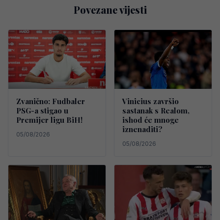
Povezane vijesti
Zvanično: Fudbaler
Vinicius završio
PSG-a stigao u
sastanak s Realom,
Premijer ligu BiH!
ishod će mnoge
iznenaditi?
05/08/2026
05/08/2026