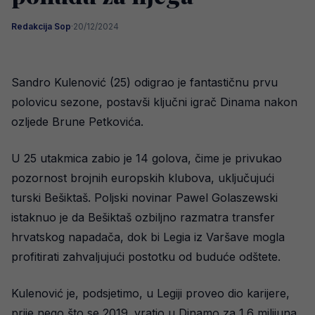
Redakcija Sop
·
20/12/2024
Sandro Kulenović (25) odigrao je fantastičnu prvu
polovicu sezone, postavši ključni igrač Dinama nakon
ozljede Brune Petkovića.
U 25 utakmica zabio je 14 golova, čime je privukao
pozornost brojnih europskih klubova, uključujući
turski Bešiktaš. Poljski novinar Pawel Golaszewski
istaknuo je da Bešiktaš ozbiljno razmatra transfer
hrvatskog napadača, dok bi Legia iz Varšave mogla
profitirati zahvaljujući postotku od buduće odštete.
Kulenović je, podsjetimo, u Legiji proveo dio karijere,
prije nego što se 2019. vratio u Dinamo za 1.6 milijuna