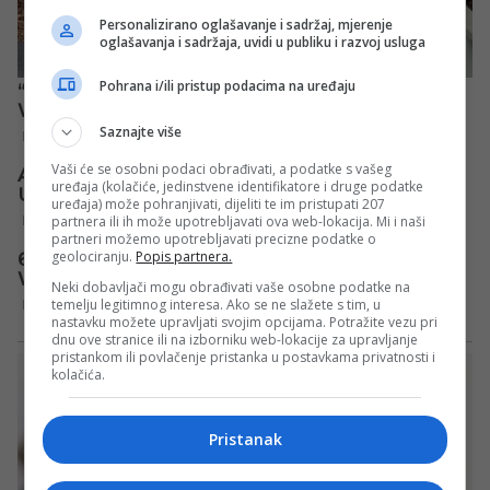
Personalizirano oglašavanje i sadržaj, mjerenje
oglašavanja i sadržaja, uvidi u publiku i razvoj usluga
Pohrana i/ili pristup podacima na uređaju
Saznajte više
Vaši će se osobni podaci obrađivati, a podatke s vašeg
uređaja (kolačiće, jedinstvene identifikatore i druge podatke
uređaja) može pohranjivati, dijeliti te im pristupati 207
partnera ili ih može upotrebljavati ova web-lokacija. Mi i naši
partneri možemo upotrebljavati precizne podatke o
geolociranju.
Popis partnera.
Neki dobavljači mogu obrađivati vaše osobne podatke na
temelju legitimnog interesa. Ako se ne slažete s tim, u
nastavku možete upravljati svojim opcijama. Potražite vezu pri
dnu ove stranice ili na izborniku web-lokacije za upravljanje
pristankom ili povlačenje pristanka u postavkama privatnosti i
kolačića.
Pristanak