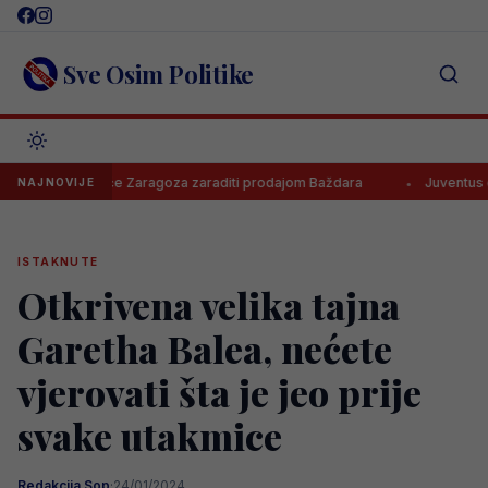
Skip
to
content
Sve Osim Politike
koliko će Zaragoza zaraditi prodajom Baždara
Juventus odbio pon
NAJNOVIJE
ISTAKNUTE
Otkrivena velika tajna
Garetha Balea, nećete
vjerovati šta je jeo prije
svake utakmice
Redakcija Sop
·
24/01/2024