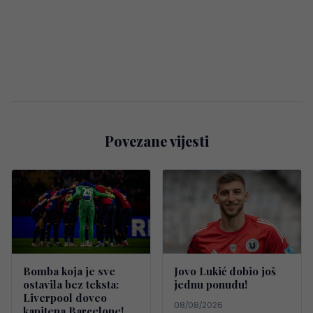
Povezane vijesti
Bomba koja je sve
Jovo Lukić dobio još
ostavila bez teksta:
jednu ponudu!
Liverpool doveo
08/08/2026
kapitena Barcelone!