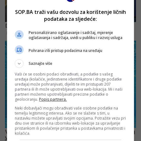
SOP.BA traži vašu dozvolu za korištenje ličnih
podataka za sljedeće:
Personalizirano oglašavanje i sadržaj, mjerenje
oglašavanja i sadržaja, uvidi u publiku i razvoj usluga
Pohrana i/ili pristup podacima na uređaju
Saznajte više
Vaši će se osobni podaci obrađivati, a podatke s vašeg
uređaja (kolačiće, jedinstvene identifikatore i druge podatke
uređaja) može pohranjivati, dijeliti te im pristupati 207
partnera ili ih može upotrebljavati ova web-lokacija. Mi i naši
partneri možemo upotrebljavati precizne podatke o
geolociranju.
Popis partnera.
Neki dobavljači mogu obrađivati vaše osobne podatke na
temelju legitimnog interesa. Ako se ne slažete s tim, u
nastavku možete upravljati svojim opcijama. Potražite vezu pri
dnu ove stranice ili na izborniku web-lokacije za upravljanje
pristankom ili povlačenje pristanka u postavkama privatnosti i
kolačića.