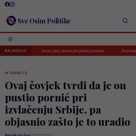
Skip
to
content
Sve Osim Politike
lone!
Jovo Lukić dobio još jednu ponudu!
Poznata lista sud
NAJNOVIJE
ISTAKNUTE
Ovaj čovjek tvrdi da je on
pustio pornić pri
izvlačenju Srbije, pa
objasnio zašto je to uradio
Redakcija Sop
·
03/12/2023