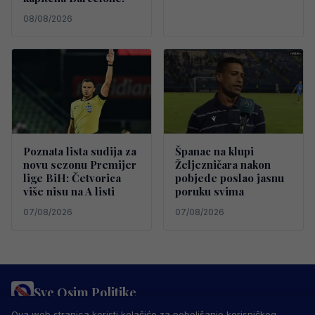
08/08/2026
Poznata lista sudija za
Španac na klupi
novu sezonu Premijer
Željezničara nakon
lige BiH: Četvorica
pobjede poslao jasnu
više nisu na A listi
poruku svima
07/08/2026
07/08/2026
Sve Osim Politike
PRAVILA PRIVATNOSTI
MARKETING
USLOVI KORIŠTENJA
Ova web stranica koristi kolačiće za poboljšanje korisničkog