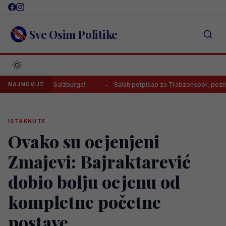
Skip
to
content
Sve Osim Politike
objedu Salzburga!
Salah potpisao za Trabzonspor, poznato koliko 
NAJNOVIJE
ISTAKNUTE
Ovako su ocjenjeni
Zmajevi: Bajraktarević
dobio bolju ocjenu od
kompletne početne
postave