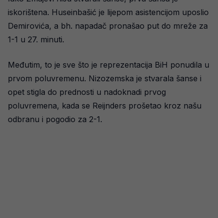
iskorištena. Huseinbašić je lijepom asistencijom uposlio
Demirovića, a bh. napadač pronašao put do mreže za
1-1 u 27. minuti.
Međutim, to je sve što je reprezentacija BiH ponudila u
prvom poluvremenu. Nizozemska je stvarala šanse i
opet stigla do prednosti u nadoknadi prvog
poluvremena, kada se Reijnders prošetao kroz našu
odbranu i pogodio za 2-1.