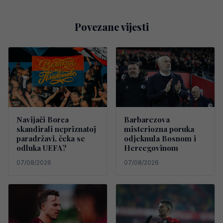
Povezane vijesti
Navijači Borca
Barbarezova
skandirali nepriznatoj
misteriozna poruka
paradržavi, čeka se
odjeknula Bosnom i
odluka UEFA?
Hercegovinom
07/08/2026
07/08/2026