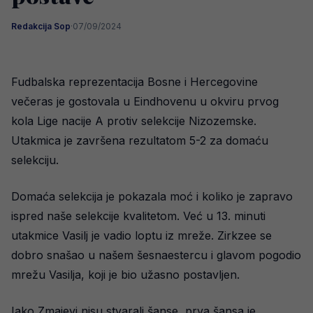
Redakcija Sop
·
07/09/2024
Fudbalska reprezentacija Bosne i Hercegovine
večeras je gostovala u Eindhovenu u okviru prvog
kola Lige nacije A protiv selekcije Nizozemske.
Utakmica je završena rezultatom 5-2 za domaću
selekciju.
Domaća selekcija je pokazala moć i koliko je zapravo
ispred naše selekcije kvalitetom. Već u 13. minuti
utakmice Vasilj je vadio loptu iz mreže. Zirkzee se
dobro snašao u našem šesnaestercu i glavom pogodio
mrežu Vasilja, koji je bio užasno postavljen.
Iako Zmajevi nisu stvarali šanse, prva šansa je