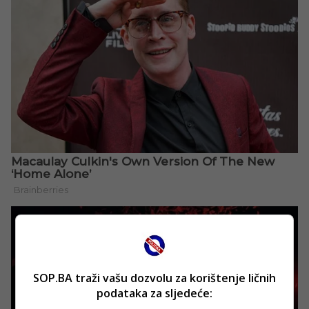
SOP.BA traži vašu dozvolu za korištenje ličnih
podataka za sljedeće: