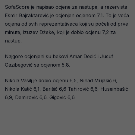
SofaScore je napisao ocjene za nastupe, a rezervista
Esmir Bajraktarević je ocjenjen ocjenom 7,1. To je veća
ocjena od svih reprezentativaca koji su počeli od prve
minute, izuzev Džeke, koji je dobio ocjenu 7,2 za
nastup.
Najgore ocjenjeni su bekovi Amar Dedić i Jusuf
Gazibegović sa ocjenom 5,8.
Nikola Vasilj je dobio ocjenu 6,5, Nihad Mujakić 6,
Nikola Katić 6,1, Barišić 6,6 Tahirović 6,6, Huseinbašić
6,9, Demirović 6,6, Gigović 6,6.