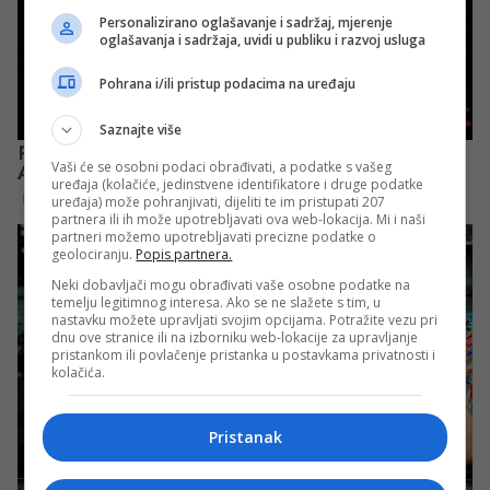
Personalizirano oglašavanje i sadržaj, mjerenje
oglašavanja i sadržaja, uvidi u publiku i razvoj usluga
Pohrana i/ili pristup podacima na uređaju
Saznajte više
Vaši će se osobni podaci obrađivati, a podatke s vašeg
uređaja (kolačiće, jedinstvene identifikatore i druge podatke
uređaja) može pohranjivati, dijeliti te im pristupati 207
partnera ili ih može upotrebljavati ova web-lokacija. Mi i naši
partneri možemo upotrebljavati precizne podatke o
geolociranju.
Popis partnera.
Neki dobavljači mogu obrađivati vaše osobne podatke na
temelju legitimnog interesa. Ako se ne slažete s tim, u
nastavku možete upravljati svojim opcijama. Potražite vezu pri
dnu ove stranice ili na izborniku web-lokacije za upravljanje
pristankom ili povlačenje pristanka u postavkama privatnosti i
kolačića.
Pristanak