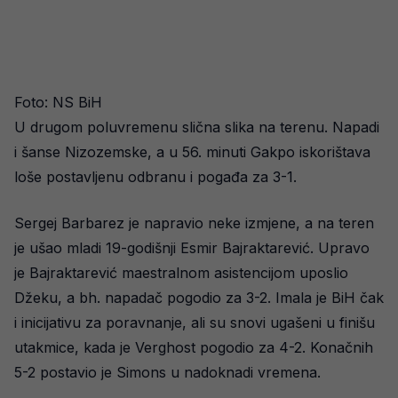
Foto: NS BiH
U drugom poluvremenu slična slika na terenu. Napadi
i šanse Nizozemske, a u 56. minuti Gakpo iskorištava
loše postavljenu odbranu i pogađa za 3-1.
Sergej Barbarez je napravio neke izmjene, a na teren
je ušao mladi 19-godišnji Esmir Bajraktarević. Upravo
je Bajraktarević maestralnom asistencijom uposlio
Džeku, a bh. napadač pogodio za 3-2. Imala je BiH čak
i inicijativu za poravnanje, ali su snovi ugašeni u finišu
utakmice, kada je Verghost pogodio za 4-2. Konačnih
5-2 postavio je Simons u nadoknadi vremena.