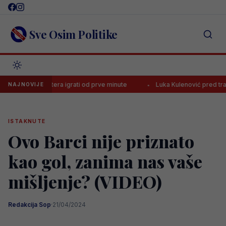
Skip
to
content
Sve Osim Politike
protiv Intera igrati od prve minute
Luka Kulenović pred transferom, 
NAJNOVIJE
ISTAKNUTE
Ovo Barci nije priznato
kao gol, zanima nas vaše
mišljenje? (VIDEO)
Redakcija Sop
·
21/04/2024