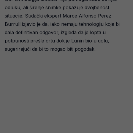
odluku, ali širenje snimke pokazuje dvojbenost
situacije. Sudački ekspert Marce Alfonso Perez
Burrull izjavio je da, iako nemaju tehnologiju koja bi
dala definitivan odgovor, izgleda da je lopta u
potpunosti prešla crtu dok je Lunin bio u golu,
sugerirajući da bi to mogao biti pogodak.