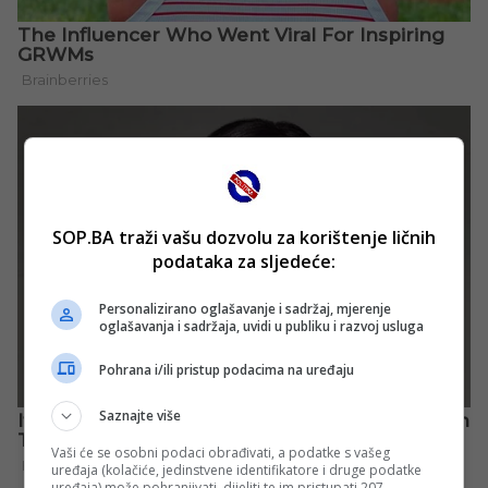
SOP.BA traži vašu dozvolu za korištenje ličnih
podataka za sljedeće:
Personalizirano oglašavanje i sadržaj, mjerenje
oglašavanja i sadržaja, uvidi u publiku i razvoj usluga
Pohrana i/ili pristup podacima na uređaju
Saznajte više
Vaši će se osobni podaci obrađivati, a podatke s vašeg
uređaja (kolačiće, jedinstvene identifikatore i druge podatke
uređaja) može pohranjivati, dijeliti te im pristupati 207