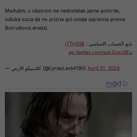
Međutim, s obzirom na nedostatak jasne potvrde,
odluka suca da ne prizna gol ostaje ispravna prema
Burrullovoj analizi.
@iT7HD
تابع الحساب الاساسي :
pic.twitter.com/sgcSvxv3Eu
— كلاسيكو الارض (@LynasLesli4195)
April 21, 2024