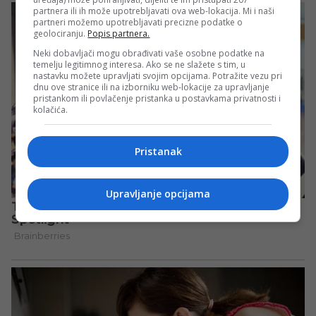
partnera ili ih može upotrebljavati ova web-lokacija. Mi i naši
partneri možemo upotrebljavati precizne podatke o
geolociranju.
Popis partnera.
Neki dobavljači mogu obrađivati vaše osobne podatke na
temelju legitimnog interesa. Ako se ne slažete s tim, u
nastavku možete upravljati svojim opcijama. Potražite vezu pri
dnu ove stranice ili na izborniku web-lokacije za upravljanje
pristankom ili povlačenje pristanka u postavkama privatnosti i
kolačića.
Pristanak
Upravljanje opcijama