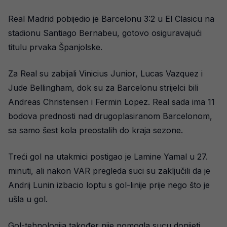
Real Madrid pobijedio je Barcelonu 3:2 u El Clasicu na
stadionu Santiago Bernabeu, gotovo osiguravajući
titulu prvaka Španjolske.
Za Real su zabijali Vinicius Junior, Lucas Vazquez i
Jude Bellingham, dok su za Barcelonu strijelci bili
Andreas Christensen i Fermin Lopez. Real sada ima 11
bodova prednosti nad drugoplasiranom Barcelonom,
sa samo šest kola preostalih do kraja sezone.
Treći gol na utakmici postigao je Lamine Yamal u 27.
minuti, ali nakon VAR pregleda suci su zaključili da je
Andrij Lunin izbacio loptu s gol-linije prije nego što je
ušla u gol.
Gol-tehnologija također nije pomogla sucu donijeti