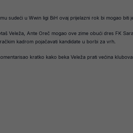
mu sudeći u Wwin ligi BiH ovaj prijelazni rok bi mogao biti je
metaš Veleža, Ante Oreč mogao ove zime obući dres FK Saraj
igračkim kadrom pojačavati kandidate u borbi za vrh.
mentarisao kratko kako beka Veleža prati većina klubova