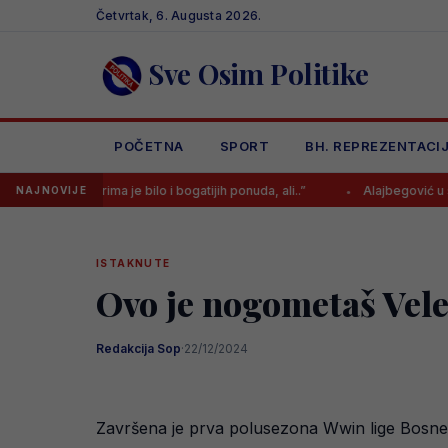
Skip
Četvrtak, 6. Augusta 2026.
to
content
Sve Osim Politike
POČETNA
SPORT
BH. REPREZENTACI
Za Kerima je bilo i bogatijih ponuda, ali..”
Alajbegović u subotu debi
NAJNOVIJE
ISTAKNUTE
Ovo je nogometaš Vele
Redakcija Sop
·
22/12/2024
Završena je prva polusezona Wwin lige Bosne