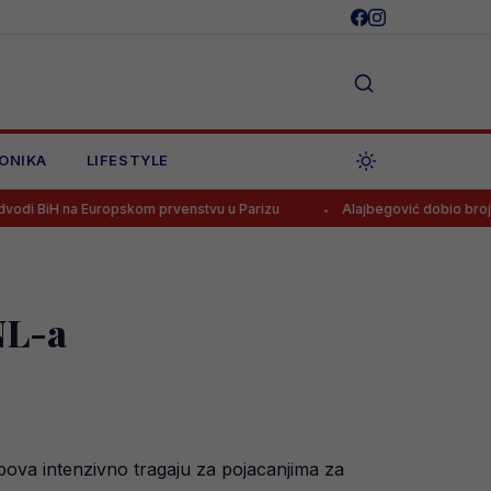
ONIKA
LIFESTYLE
 Europskom prvenstvu u Parizu
Alajbegović dobio broj u Juventusu
NL-a
ova intenzivno tragaju za pojacanjima za