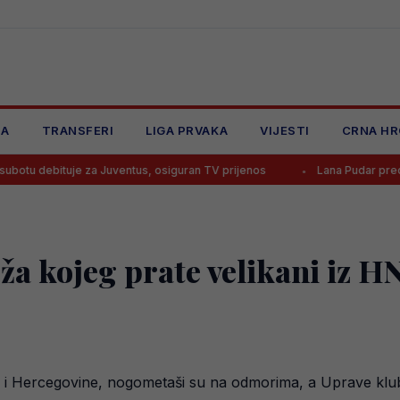
JA
TRANSFERI
LIGA PRVAKA
VIJESTI
CRNA HR
tuje za Juventus, osiguran TV prijenos
Lana Pudar predvodi BiH na
ža kojeg prate velikani iz H
 i Hercegovine, nogometaši su na odmorima, a Uprave klub