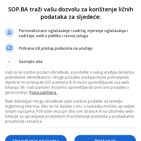
SOP.BA traži vašu dozvolu za korištenje ličnih
podataka za sljedeće:
Personalizirano oglašavanje i sadržaj, mjerenje oglašavanja i
sadržaja, uvidi u publiku i razvoj usluga
Pohrana i/ili pristup podacima na uređaju
Saznajte više
Vaši će se osobni podaci obrađivati, a podatke s vašeg uređaja (kolačiće,
jedinstvene identifikatore i druge podatke uređaja) može pohranjivati,
dijeliti te im pristupati 207 partnera ili ih može upotrebljavati ova web-
lokacija. Mi i naši partneri možemo upotrebljavati precizne podatke o
geolociranju.
Popis partnera.
Neki dobavljači mogu obrađivati vaše osobne podatke na temelju
legitimnog interesa. Ako se ne slažete s tim, u nastavku možete upravljati
svojim opcijama. Potražite vezu pri dnu ove stranice ili na izborniku web-
lokacije za upravljanje pristankom ili povlačenje pristanka u postavkama
privatnosti i kolačića.
Upravljanje opcijama
Pristanak