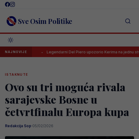
Skip
to
content
Sve Osim Politike
NL-a
Legendarni Del Piero upozorio Kerima na jednu stvar
NAJNOVIJE
ISTAKNUTE
Ovo su tri moguća rivala
sarajevske Bosne u
četvrtfinalu Europa kupa
Redakcija Sop
·
05/02/2026