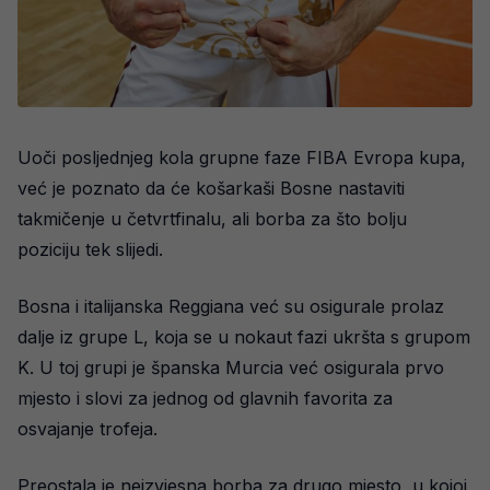
Uoči posljednjeg kola grupne faze FIBA Evropa kupa,
već je poznato da će košarkaši Bosne nastaviti
takmičenje u četvrtfinalu, ali borba za što bolju
poziciju tek slijedi.
Bosna i italijanska Reggiana već su osigurale prolaz
dalje iz grupe L, koja se u nokaut fazi ukršta s grupom
K. U toj grupi je španska Murcia već osigurala prvo
mjesto i slovi za jednog od glavnih favorita za
osvajanje trofeja.
Preostala je neizvjesna borba za drugo mjesto, u kojoj