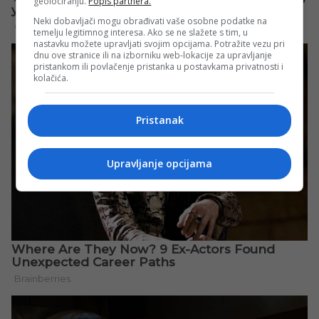
geolociranju.
Popis partnera.
Neki dobavljači mogu obrađivati vaše osobne podatke na
temelju legitimnog interesa. Ako se ne slažete s tim, u
nastavku možete upravljati svojim opcijama. Potražite vezu pri
dnu ove stranice ili na izborniku web-lokacije za upravljanje
pristankom ili povlačenje pristanka u postavkama privatnosti i
kolačića.
Pristanak
Upravljanje opcijama