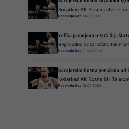
Sarajevska Bosna savladala Igo
Košarkaši KK Bosna ostvarili s
Redakcija Sop
·
14/03/2026
Velika promjena u ABA ligi, šta 
Regionalno košarkaško takmičenj
Redakcija Sop
·
24/02/2026
Sarajevska Bosna poražena od D
Košarkaši KK Bosna BH Telecom
Redakcija Sop
·
16/02/2026