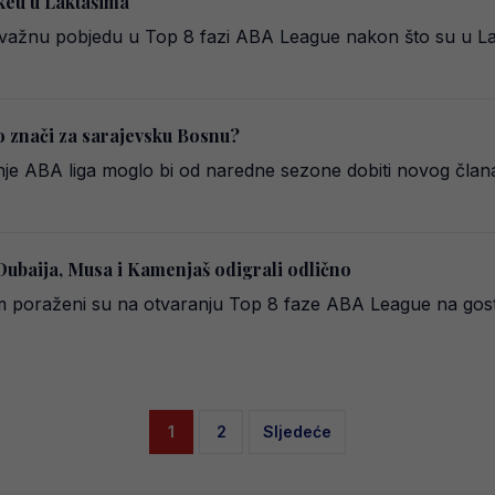
keu u Laktašima
u važnu pobjedu u Top 8 fazi ABA League nakon što su u L
to znači za sarajevsku Bosnu?
e ABA liga moglo bi od naredne sezone dobiti novog člana 
ubaija, Musa i Kamenjaš odigrali odlično
 poraženi su na otvaranju Top 8 faze ABA League na gost
Posts
1
2
Sljedeće
pagination