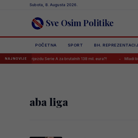
Skip
Subota, 8. Augusta 2026.
to
content
Sve Osim Politike
POČETNA
SPORT
BH. REPREZENTACI
nal dovodi zvijezdu Serie A za brutalnih 138 mil. eura?!
Mladi bh. k
NAJNOVIJE
aba liga