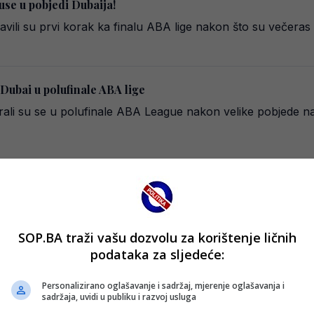
se u pobjedi Dubaija!
avili su prvi korak ka finalu ABA lige nakon što su večera
ubai u polufinale ABA lige
irali su se u polufinale ABA League nakon velike pobjede 
 Partizan u Zetri, evo gdje gledati ključni meč
epunoj Zetri pokušati napraviti veliko iznenađenje protiv K
SOP.BA traži vašu dozvolu za korištenje ličnih
podataka za sljedeće:
Personalizirano oglašavanje i sadržaj, mjerenje oglašavanja i
 imati i trećeg predstavnika u ABA ligi
sadržaja, uvidi u publiku i razvoj usluga
 veliki uspjeh i izborili plasman u regionalnu ABA liga, nakon