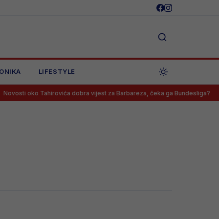
ONIKA
LIFESTYLE
vosti oko Tahirovića dobra vijest za Barbareza, čeka ga Bundesliga?