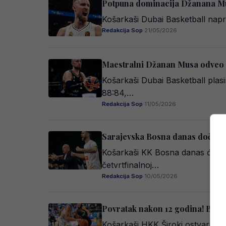
Potpuna dominacija Džanana Mu
Košarkaši Dubai Basketball napr
Redakcija Sop
·
21/05/2026
Maestralni Džanan Musa odveo D
Košarkaši Dubai Basketball plas
88:84,…
Redakcija Sop
·
11/05/2026
Sarajevska Bosna danas dočekuje
Košarkaši KK Bosna danas će u pr
četvrtfinalnoj…
Redakcija Sop
·
10/05/2026
Povratak nakon 12 godina! BiH će
Košarkaši HKK Široki ostvarili su