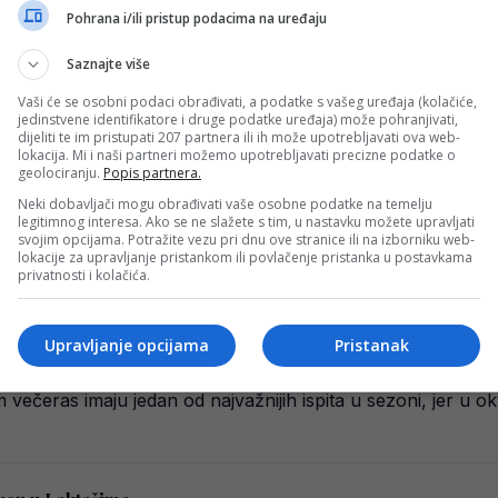
Pohrana i/ili pristup podacima na uređaju
Saznajte više
keu i zakazala mečeve s Partizanom!
Vaši će se osobni podaci obrađivati, a podatke s vašeg uređaja (kolačiće,
jedinstvene identifikatore i druge podatke uređaja) može pohranjivati,
play inu ABA lige pobijedili Igokeu rezultatom 80:76 i tak
dijeliti te im pristupati 207 partnera ili ih može upotrebljavati ova web-
lokacija. Mi i naši partneri možemo upotrebljavati precizne podatke o
geolociranju.
Popis partnera.
Neki dobavljači mogu obrađivati vaše osobne podatke na temelju
legitimnog interesa. Ako se ne slažete s tim, u nastavku možete upravljati
tvarila veliku pobjedu u Rumuniji
svojim opcijama. Potražite vezu pri dnu ove stranice ili na izborniku web-
lokacije za upravljanje pristankom ili povlačenje pristanka u postavkama
ostvarili su izuzetno važnu pobjedu na neugodnom gostov
privatnosti i kolačića.
Upravljanje opcijama
Pristanak
jučni meč u ABA ligi, evo gdje gledati meč
ečeras imaju jedan od najvažnijih ispita u sezoni, jer u o