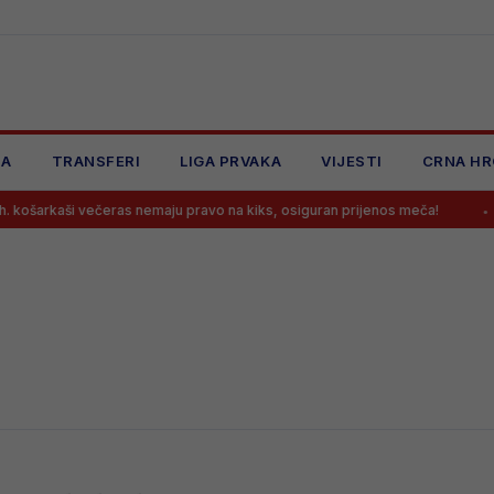
JA
TRANSFERI
LIGA PRVAKA
VIJESTI
CRNA HR
ošarkaši večeras nemaju pravo na kiks, osiguran prijenos meča!
No