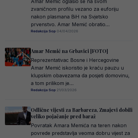
Amar Memić oglasio se na svom
zvaničnom profilu vezano za euforiju
nakon plasmana BiH na Svjetsko
prvenstvo. Amar Memić obratio…
Redakcija Sop
·
04/04/2026
Amar Memić na Grbavici [FOTO]
Reprezentativac Bosne i Hercegovine
Amar Memić iskoristio je kraću pauzu u
klupskim obavezama da posjeti domovinu,
a tom prilikom je…
Redakcija Sop
·
21/03/2026
Odlične vijesti za Barbareza, Zmajevi dobili
veliko pojačanje pred baraž
Povratak Amara Memića na teren nakon
povrede predstavlja veoma dobru vijest za