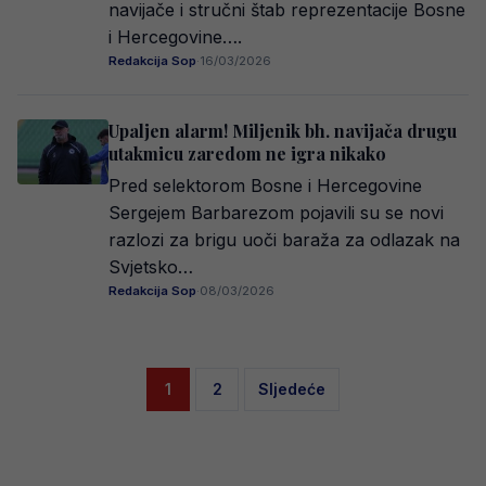
navijače i stručni štab reprezentacije Bosne
i Hercegovine….
Redakcija Sop
·
16/03/2026
Upaljen alarm! Miljenik bh. navijača drugu
utakmicu zaredom ne igra nikako
Pred selektorom Bosne i Hercegovine
Sergejem Barbarezom pojavili su se novi
razlozi za brigu uoči baraža za odlazak na
Svjetsko…
Redakcija Sop
·
08/03/2026
Posts
1
2
Sljedeće
pagination