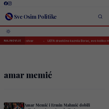
Skip
to
content
Sve Osim Politike
erima na jednu stvar
UEFA drastično kaznila Borac, evo koliko mora
NAJNOVIJE
amar memić
Amar Memić i Ermin Mahmić dobili