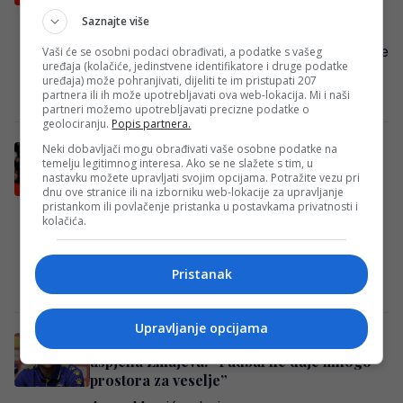
U susretu 30. kola češkog prvenstva,
Saznajte više
Viktoria Plzen je na svom terenu pretrpjela
iznenađujući minimalan poraz od Pardubice
Vaši će se osobni podaci obrađivati, a podatke s vašeg
uređaja (kolačiće, jedinstvene identifikatore i druge podatke
rezultatom 0:1….
uređaja) može pohranjivati, dijeliti te im pristupati 207
partnera ili ih može upotrebljavati ova web-lokacija. Mi i naši
Redakcija Sop
·
19/04/2026
partneri možemo upotrebljavati precizne podatke o
geolociranju.
Popis partnera.
Neki dobavljači mogu obrađivati vaše osobne podatke na
Amar Memić dobio jedno od najvećih
temelju legitimnog interesa. Ako se ne slažete s tim, u
priznanja u karijeri
nastavku možete upravljati svojim opcijama. Potražite vezu pri
dnu ove stranice ili na izborniku web-lokacije za upravljanje
Fudbalski reprezentativac Bosne i
pristankom ili povlačenje pristanka u postavkama privatnosti i
Hercegovine Amar Memić dobio je
kolačića.
značajno priznanje u Češkoj, gdje je u
tradicionalnom izboru dnevnog lista…
Pristanak
Redakcija Sop
·
17/04/2026
Upravljanje opcijama
Amar Memić se oglasio nakon velikog
uspjeha Zmajeva: “Fudbal ne daje mnogo
prostora za veselje”