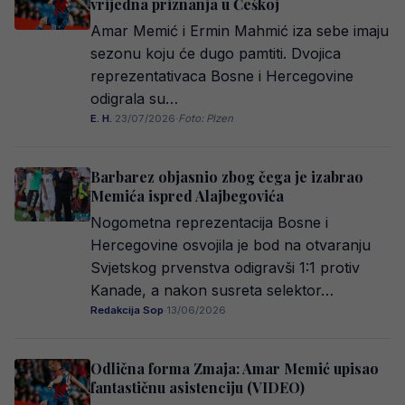
vrijedna priznanja u Češkoj
Amar Memić i Ermin Mahmić iza sebe imaju
sezonu koju će dugo pamtiti. Dvojica
reprezentativaca Bosne i Hercegovine
odigrala su…
E. H.
·
23/07/2026
·
Foto: Plzen
Barbarez objasnio zbog čega je izabrao
Memića ispred Alajbegovića
Nogometna reprezentacija Bosne i
Hercegovine osvojila je bod na otvaranju
Svjetskog prvenstva odigravši 1:1 protiv
Kanade, a nakon susreta selektor…
Redakcija Sop
·
13/06/2026
Odlična forma Zmaja: Amar Memić upisao
fantastičnu asistenciju (VIDEO)