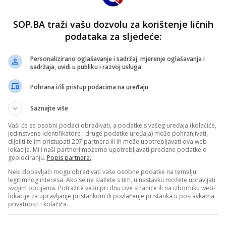
ransferom karijere
vine Amar Memić nalazi se pred potencijalno najvećim tran
SOP.BA traži vašu dozvolu za korištenje ličnih
podataka za sljedeće:
Personalizirano oglašavanje i sadržaj, mjerenje oglašavanja i
sadržaja, uvidi u publiku i razvoj usluga
Pohrana i/ili pristup podacima na uređaju
erec u okviru 21. kola češkog prvenstva i upisali pobjedu r
Saznajte više
Vaši će se osobni podaci obrađivati, a podatke s vašeg uređaja (kolačiće,
jedinstvene identifikatore i druge podatke uređaja) može pohranjivati,
dijeliti te im pristupati 207 partnera ili ih može upotrebljavati ova web-
lokacija. Mi i naši partneri možemo upotrebljavati precizne podatke o
vor sa češkom Viktorijom Plzen, potvrđeno je na zvaničnoj
geolociranju.
Popis partnera.
Neki dobavljači mogu obrađivati vaše osobne podatke na temelju
legitimnog interesa. Ako se ne slažete s tim, u nastavku možete upravljati
svojim opcijama. Potražite vezu pri dnu ove stranice ili na izborniku web-
lokacije za upravljanje pristankom ili povlačenje pristanka u postavkama
privatnosti i kolačića.
a u Plzenu!
nu partiju u dresu Viktorije Plzen, gdje je bio starter i up