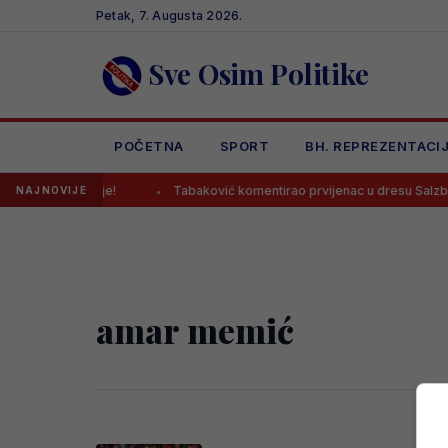
Skip
Petak, 7. Augusta 2026.
to
content
Sve Osim Politike
POČETNA
SPORT
BH. REPREZENTACI
om, tri su opcije!
Tabaković komentirao prvijenac u dresu Salzbu
NAJNOVIJE
amar memić