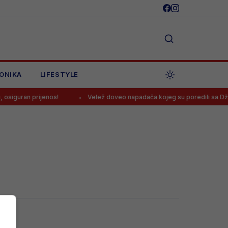
ONIKA
LIFESTYLE
siguran prijenos!
Velež doveo napadača kojeg su poredili sa Dž