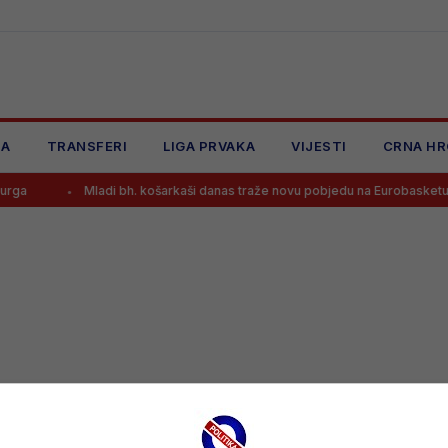
JA
TRANSFERI
LIGA PRVAKA
VIJESTI
CRNA HR
rga
Mladi bh. košarkaši danas traže novu pobjedu na Eurobasketu, o