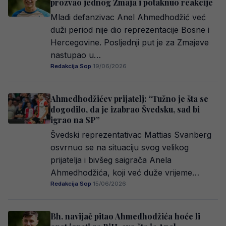
prozvao jednog Zmaja i potaknuo reakcije
Mladi defanzivac Anel Ahmedhodžić već
duži period nije dio reprezentacije Bosne i
Hercegovine. Posljednji put je za Zmajeve
nastupao u…
Redakcija Sop
·
19/06/2026
Ahmedhodžićev prijatelj: “Tužno je šta se
dogodilo, da je izabrao Švedsku, sad bi
igrao na SP”
Švedski reprezentativac Mattias Svanberg
osvrnuo se na situaciju svog velikog
prijatelja i bivšeg saigrača Anela
Ahmedhodžića, koji već duže vrijeme…
Redakcija Sop
·
15/06/2026
Bh. navijač pitao Ahmedhodžića hoće li