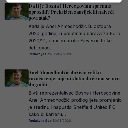
Da li je Bosna i Hercegovina spremna
oprostiti? Prekrižen zauvijek ili najveći
povratak?
Kada je Anel Ahmedhodžić 8. oktobra
2020. godine, u polufinalu baraža za Euro
2020/21, u meču protiv Sjeverne Irske
debitovao…
Redakcija Sop
·
05/04/2026
Anel Ahmedhodžić doživio veliko
razočarenje, nije ni slutio da će mu se ovo
dogoditi
Bivši reprezentativac Bosne i Hercegovine
Anel Ahmedhodžić prošlog ljeta promijenio
je sredinu i napustio Sheffield United F.C.
kako bi karijeru…
Redakcija Sop
·
13/03/2026