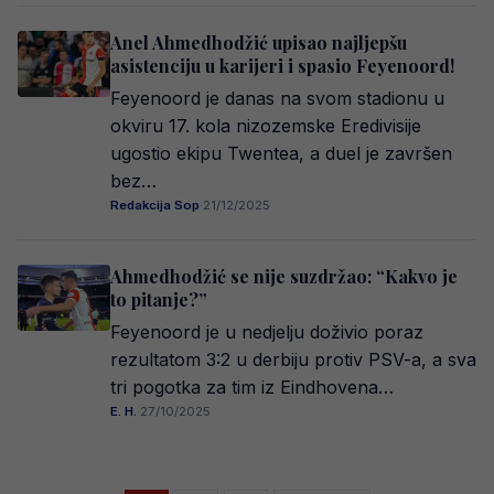
Anel Ahmedhodžić upisao najljepšu
asistenciju u karijeri i spasio Feyenoord!
Feyenoord je danas na svom stadionu u
okviru 17. kola nizozemske Eredivisije
ugostio ekipu Twentea, a duel je završen
bez…
Redakcija Sop
·
21/12/2025
Ahmedhodžić se nije suzdržao: “Kakvo je
to pitanje?”
Feyenoord je u nedjelju doživio poraz
rezultatom 3:2 u derbiju protiv PSV-a, a sva
tri pogotka za tim iz Eindhovena…
E. H.
·
27/10/2025