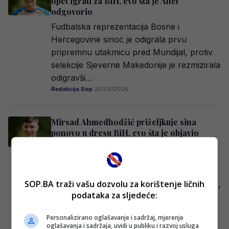
opet igrati za BiH, evo šta je Anel
odgovorio
Fudbalska reprezentacija Bosne i
Hercegovine sinoć je odigrala prvu
pripremnu utakmicu pred Mundijal, protiv
selekcije Sjeverne Makedonije je rezmizirala
odigravši…
Redakcija Sop
·
30/05/2026
Mirsad Ahmedhodžić priželjkuje sina
ponovo u dresu BiH, evo šta je objavio
noćas
Tema povratka Anela Ahmedhodžića u
reprezentaciju Bosne i Hercegovine
SOP.BA traži vašu dozvolu za korištenje ličnih
ponovo je posljednjih dana u centru pažnje,
podataka za sljedeće:
ponajviše na forumima i…
Redakcija Sop
·
05/05/2026
Personalizirano oglašavanje i sadržaj, mjerenje
oglašavanja i sadržaja, uvidi u publiku i razvoj usluga