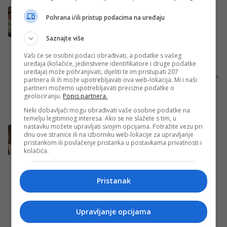
Dok ga neki priželjkuju među Zmajevima,
Pohrana i/ili pristup podacima na uređaju
Anel Ahmedhodžić se našao u ozbiljnom
problemu!
Saznajte više
Tema povratka Anel Ahmedhodžić u
Vaši će se osobni podaci obrađivati, a podatke s vašeg
reprezentaciju Bosne i Hercegovine
uređaja (kolačiće, jedinstvene identifikatore i druge podatke
uređaja) može pohranjivati, dijeliti te im pristupati 207
ponovo je posljednjih dana u centru pažnje,
partnera ili ih može upotrebljavati ova web-lokacija. Mi i naši
ponajviše na forumima i…
partneri možemo upotrebljavati precizne podatke o
geolociranju.
Popis partnera.
Redakcija Sop
·
24/04/2026
Neki dobavljači mogu obrađivati vaše osobne podatke na
temelju legitimnog interesa. Ako se ne slažete s tim, u
nastavku možete upravljati svojim opcijama. Potražite vezu pri
Mirsad Ahmedhodžić se pomirio sa sinom
dnu ove stranice ili na izborniku web-lokacije za upravljanje
Anelom i snahom Marijanom
pristankom ili povlačenje pristanka u postavkama privatnosti i
kolačića.
Porodična priča koja je mjesecima bila u
fokusu javnosti konačno je dobila smiren
epilog. Anel Ahmedhodžić i njegov otac
Pristanak
Mirsad…
Redakcija Sop
·
06/04/2026
Upravljanje opcijama