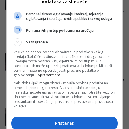
zahvalan sam mu”
podataka za sljedeće:
Selektor košarkaške reprezentacije Turske,
Personalizirano oglašavanje i sadržaj, mjerenje
Ergin Ataman, govorio je pred predstojeći
oglašavanja i sadržaja, uvidi u publiku i razvoj usluga
duel sa Srbijom o zdravstvenom stanju i
Pohrana i/ili pristup podacima na uređaju
značaju Tarika Biberovića…
Redakcija Sop
·
01/03/2026
Saznajte više
Vaši će se osobni podaci obrađivati, a podatke s vašeg
Turska pobijedila Srbiju u Beogradu
uređaja (kolačiće, jedinstvene identifikatore i druge podatke
uređaja) može pohranjivati, dijeliti te im pristupati 207
Košarkaška reprezentacija Turske ostvarila
partnera ili ih može upotrebljavati ova web-lokacija. Mi i naši
partneri možemo upotrebljavati precizne podatke o
je veliku pobjedu u Beogradu savladavši
geolociranju.
Popis partnera.
Srbiju rezultatom 82:78 u trećem kolu prve
Neki dobavljači mogu obrađivati vaše osobne podatke na
runde kvalifikacija za…
temelju legitimnog interesa. Ako se ne slažete s tim, u
nastavku možete upravljati svojim opcijama. Potražite vezu pri
Redakcija Sop
·
27/02/2026
dnu ove stranice ili na izborniku web-lokacije za upravljanje
pristankom ili povlačenje pristanka u postavkama privatnosti i
kolačića.
Musa ispričao anegdotu s legendarnim
trenerom: “Došao mi je iz čista mira i
bukvalno rekao idi za Bosnu”
Pristanak